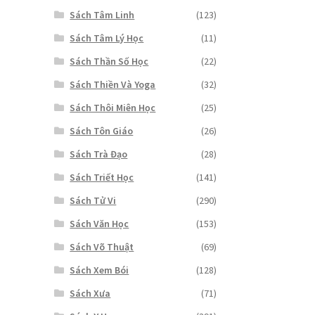
Sách Tâm Linh
(123)
Sách Tâm Lý Học
(11)
Sách Thần Số Học
(22)
Sách Thiền Và Yoga
(32)
Sách Thôi Miên Học
(25)
Sách Tôn Giáo
(26)
Sách Trà Đạo
(28)
Sách Triết Học
(141)
Sách Tử Vi
(290)
Sách Văn Học
(153)
Sách Võ Thuật
(69)
Sách Xem Bói
(128)
Sách Xưa
(71)