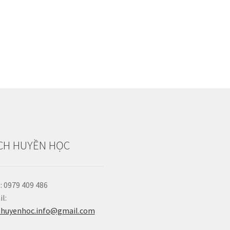
CH HUYỀN HỌC
: 0979 409 486
l:
hhuyenhoc.info@gmail.com