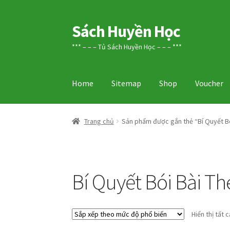
Sách Huyền Học
Đi
Chuyển
đến
đến
*** – – – Tủ Sách Huyền Học – – – ***
Điều
nội
hướng
dung
Home
Sitemap
Shop
Voucher
Trang chủ
Sản phẩm được gắn thẻ “Bí Quyết Bó
Bí Quyết Bói Bài T
Hiển thị tất 