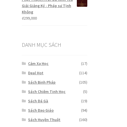
Giải Giảng Ký - Pháp sư Tịnh
Không
₫
299,000
DANH MỤC SÁCH
Cảm Xạ Học
(17)
Deal Hot
(114)
Sách Binh Pháp
(105)
Sách Chiêm Tinh Học
(5)
Sách Đá Gà
(19)
Sách Đạo Giáo
(94)
Sách Huyền Thuật
(160)