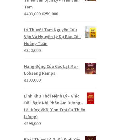
Thiên Văn Dịch Lý - Trần Văn
Tam
Giá
Giá
₫
400,000
₫
250,000
gốc
hiện
là:
tại
Lý Thuyết Tam Nguyên Cửu
₫400,000.
là:
Vận Và Nguyên Lý Dự Báo Cổ -
₫250,000.
Hoàng Tuấn
₫
350,000
Hang Động Của Các Lạt Ma -
Lobsang Rampa
₫
199,000
Linh Khu Thời Mệnh Lý - Giác
Độ Lôgic Nhị Phân Âm Dương -
Lê Hưng VKD (Con Trai Cụ Thiên
Lương)
₫
299,000
Phật Thuyết A Di Đà Kinh Yếu