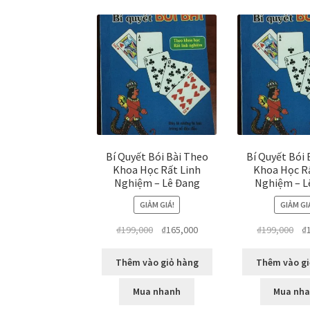
Bí Quyết Bói Bài Theo
Bí Quyết Bói 
Khoa Học Rất Linh
Khoa Học R
Nghiệm – Lê Đang
Nghiệm – L
GIẢM GIÁ!
GIẢM GI
Giá
Giá
Giá
₫
199,000
₫
165,000
₫
199,000
₫
gốc
hiện
gố
là:
tại
là:
Thêm vào giỏ hàng
Thêm vào gi
₫199,000.
là:
₫19
₫165,000.
Mua nhanh
Mua nh