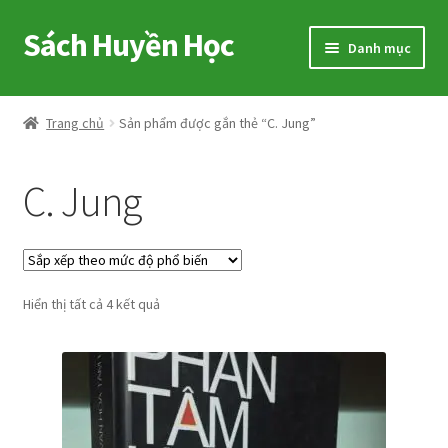
Sách Huyền Học
Đi
Chuyển
Danh mục
đến
đến
Điều
nội
Home
hướng
dung
Trang chủ
Sản phẩm được gắn thẻ “C. Jung”
Sitemap
C. Jung
Shop
Voucher
Đã
Hiển thị tất cả 4 kết quả
Hướng Dẫn
sắp
xếp
Cart
theo
mức
My account
độ
phổ