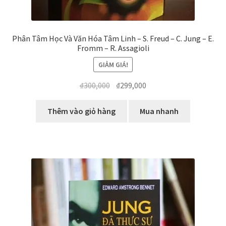
Phân Tâm Học Và Văn Hóa Tâm Linh – S. Freud – C. Jung – E.
Fromm – R. Assagioli
GIẢM GIÁ!
Giá
Giá
₫
300,000
₫
299,000
gốc
hiện
là:
tại
Thêm vào giỏ hàng
Mua nhanh
₫300,000.
là:
₫299,000.