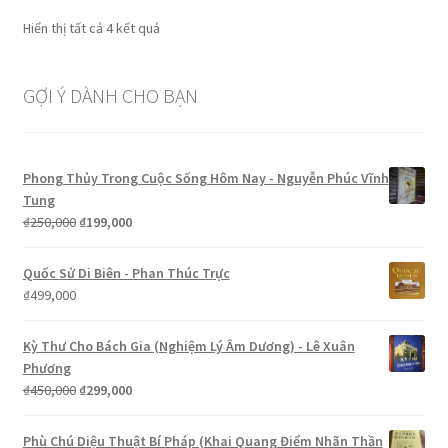
Đã
Hiển thị tất cả 4 kết quả
sắp
xếp
GỢI Ý DÀNH CHO BẠN
theo
mức
độ
phổ
Phong Thủy Trong Cuộc Sống Hôm Nay - Nguyễn Phúc Vĩnh
biến
Tung
Giá
Giá
₫
250,000
₫
199,000
gốc
hiện
là:
tại
Quốc Sử Di Biên - Phan Thúc Trực
₫250,000.
là:
₫
499,000
₫199,000.
Kỳ Thư Cho Bách Gia (Nghiệm Lý Âm Dương) - Lê Xuân
Phương
Giá
Giá
₫
450,000
₫
299,000
gốc
hiện
là:
tại
Phù Chú Diệu Thuật Bí Pháp (Khai Quang Điểm Nhãn Thần