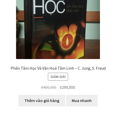
biến
Phân Tâm Học Và Văn Hoá Tâm Linh – C. Jung, S. Freud
GIẢM GIÁ!
Giá
Giá
₫
400,000
₫
299,000
gốc
hiện
là:
tại
Thêm vào giỏ hàng
Mua nhanh
₫400,000.
là:
₫299,000.