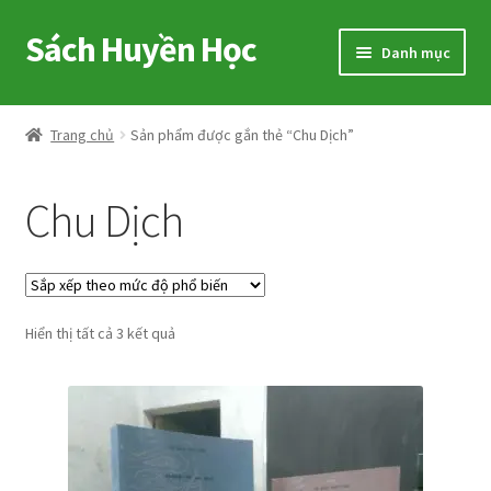
Sách Huyền Học
Đi
Chuyển
Danh mục
đến
đến
Điều
nội
Home
hướng
dung
Trang chủ
Sản phẩm được gắn thẻ “Chu Dịch”
Sitemap
Chu Dịch
Shop
Voucher
Đã
Hiển thị tất cả 3 kết quả
Hướng Dẫn
sắp
xếp
Cart
theo
mức
My account
độ
phổ