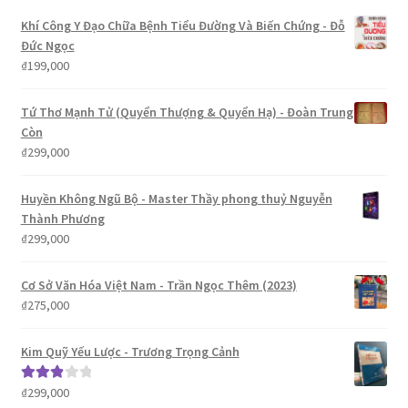
phổ
Khí Công Y Đạo Chữa Bệnh Tiểu Đường Và Biến Chứng - Đỗ
biến
Đức Ngọc
₫
199,000
Tứ Thơ Mạnh Tử (Quyển Thượng & Quyển Hạ) - Đoàn Trung
Còn
₫
299,000
Huyền Không Ngũ Bộ - Master Thầy phong thuỷ Nguyễn
Thành Phương
₫
299,000
Cơ Sở Văn Hóa Việt Nam - Trần Ngọc Thêm (2023)
₫
275,000
Kim Quỹ Yếu Lược - Trương Trọng Cảnh
₫
299,000
Được