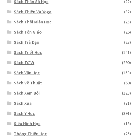
Sách Thần Số Học
(22)
Sách Thiền Và Yoga
(32)
Sách Thôi Miên Học
(25)
Sách Tôn Giáo
(26)
Sách Trà Đạo
(28)
Sách Triết Học
(141)
Sách Tử Vi
(290)
Sách Văn Học
(153)
Sách Võ Thuật
(69)
Sách Xem Bói
(128)
Sách Xưa
(71)
Sách Y Học
(391)
Siêu Hình Học
(18)
Thông Thiên Học
(25)