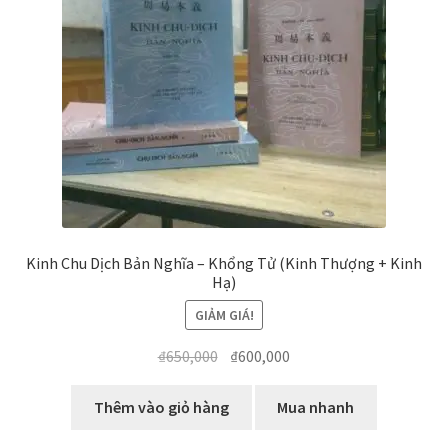
biến
Kinh Chu Dịch Bản Nghĩa – Khổng Tử (Kinh Thượng + Kinh
Hạ)
GIẢM GIÁ!
Giá
Giá
₫
650,000
₫
600,000
gốc
hiện
là:
tại
Thêm vào giỏ hàng
Mua nhanh
₫650,000.
là: