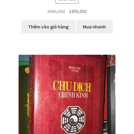
Giá
Giá
₫
985,000
₫
499,000
gốc
hiện
là:
tại
Thêm vào giỏ hàng
Mua nhanh
₫985,000.
là:
₫499,000.