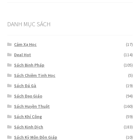
xếp
hạng
3.00
5
sao
DANH MỤC SÁCH
Cảm Xạ Học
(17)
Deal Hot
(114)
Sách Binh Pháp
(105)
Sách Chiêm Tinh Học
(5)
Sách Đá Gà
(19)
Sách Đạo Giáo
(94)
Sách Huyền Thuật
(160)
Sách Khí Công
(59)
Sách Kinh Dịch
(183)
Sách Kỳ Môn Độn Giáp
(10)