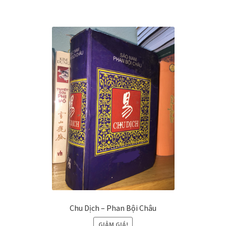
₫600,000.
Chu Dịch – Phan Bội Châu
GIẢM GIÁ!