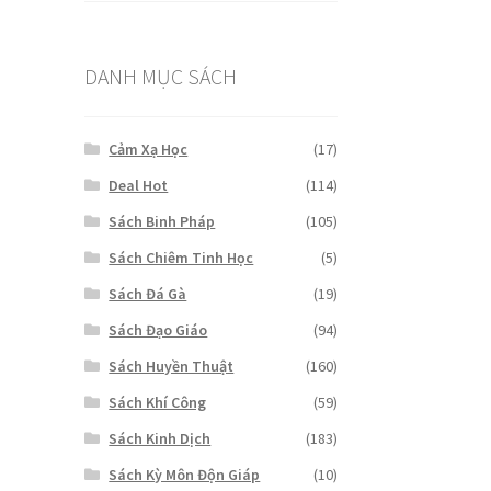
DANH MỤC SÁCH
Cảm Xạ Học
(17)
Deal Hot
(114)
Sách Binh Pháp
(105)
Sách Chiêm Tinh Học
(5)
Sách Đá Gà
(19)
Sách Đạo Giáo
(94)
Sách Huyền Thuật
(160)
Sách Khí Công
(59)
Sách Kinh Dịch
(183)
Sách Kỳ Môn Độn Giáp
(10)