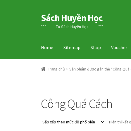
Sách Huyền Học
Đi
Chuyển
đến
đến
*** – – – Tủ Sách Huyền Học – – – ***
Điều
nội
hướng
dung
Home
Sitemap
Shop
Voucher
Trang chủ
Sản phẩm được gắn thẻ “Công Quá 
Công Quá Cách
Hiển thị kết 