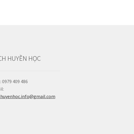
CH HUYỀN HỌC
: 0979 409 486
l:
hhuyenhoc.info@gmail.com