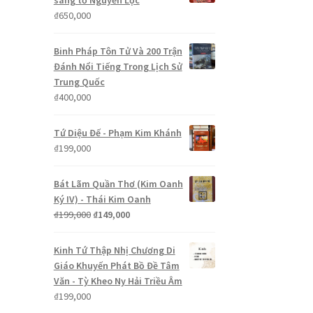
sáng tổ Nguyễn Lộc
₫
650,000
Binh Pháp Tôn Tử Và 200 Trận
Đánh Nổi Tiếng Trong Lịch Sử
Trung Quốc
₫
400,000
Tứ Diệu Đế - Phạm Kim Khánh
₫
199,000
Bát Lãm Quần Thơ (Kim Oanh
Ký IV) - Thái Kim Oanh
Giá
Giá
₫
199,000
₫
149,000
gốc
hiện
là:
tại
Kinh Tứ Thập Nhị Chương Di
₫199,000.
là:
Giáo Khuyến Phát Bồ Đề Tâm
₫149,000.
Văn - Tỳ Kheo Ny Hải Triều Âm
₫
199,000