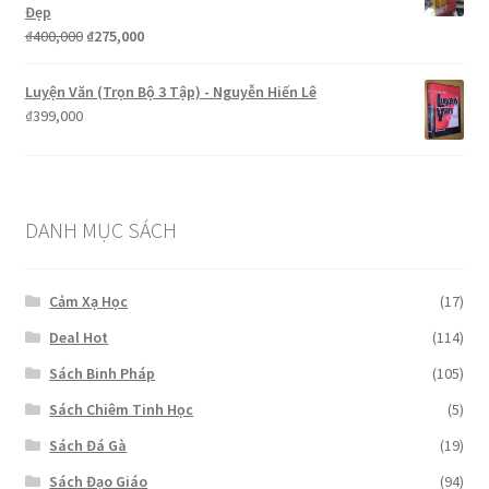
₫1,200,000.
là:
Đẹp
₫650,000.
Giá
Giá
₫
400,000
₫
275,000
gốc
hiện
là:
tại
Luyện Văn (Trọn Bộ 3 Tập) - Nguyễn Hiến Lê
₫400,000.
là:
₫
399,000
₫275,000.
DANH MỤC SÁCH
Cảm Xạ Học
(17)
Deal Hot
(114)
Sách Binh Pháp
(105)
Sách Chiêm Tinh Học
(5)
Sách Đá Gà
(19)
Sách Đạo Giáo
(94)