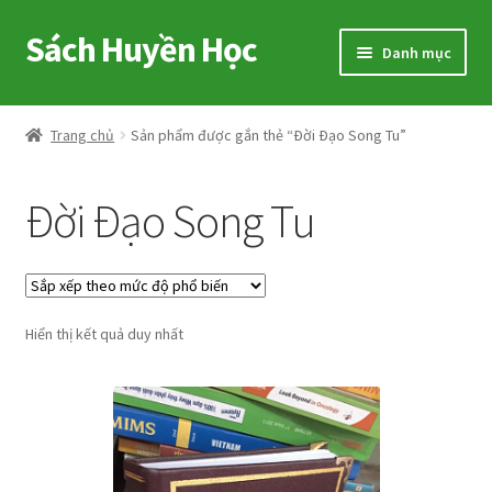
Sách Huyền Học
Đi
Chuyển
Danh mục
đến
đến
Điều
nội
Home
hướng
dung
Trang chủ
Sản phẩm được gắn thẻ “Ðời Ðạo Song Tu”
Sitemap
Ðời Ðạo Song Tu
Shop
Voucher
Hiển thị kết quả duy nhất
Hướng Dẫn
Cart
My account