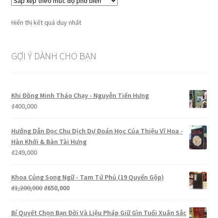
Hiển thị kết quả duy nhất
GỢI Ý DÀNH CHO BẠN
Khi Đồng Minh Tháo Chạy - Nguyễn Tiến Hưng
₫
400,000
Hướng Dẫn Đọc Chu Dịch Dự Đoán Học Của Thiệu Vĩ Hoa -
Hàn Khởi & Bàn Tài Hưng
₫
249,000
Khoa Cúng Song Ngữ - Tam Tứ Phủ (19 Quyển Gộp)
Giá
Giá
₫
1,200,000
₫
650,000
gốc
hiện
là:
tại
Bí Quyết Chọn Bạn Đời Và Liệu Pháp Giữ Gìn Tuổi Xuân Sắc