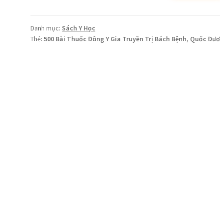
Đông
Y
Danh mục:
Sách Y Học
Gia
Thẻ:
500 Bài Thuốc Đông Y Gia Truyền Trị Bách Bệnh
,
Quốc Đư
Truyền
Trị
Bách
Bệnh
-
Lương
y
Quốc
Đương
số
lượng