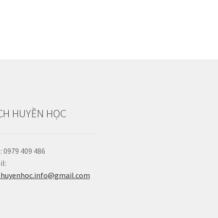
CH HUYỀN HỌC
: 0979 409 486
l:
hhuyenhoc.info@gmail.com