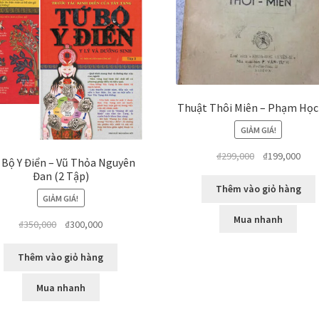
Thuật Thôi Miên – Phạm Học
GIẢM GIÁ!
Giá
Giá
₫
299,000
₫
199,000
 Bộ Y Điển – Vũ Thỏa Nguyên
gốc
hiện
Đan (2 Tập)
là:
tại
Thêm vào giỏ hàng
GIẢM GIÁ!
₫299,000.
là:
₫199
Mua nhanh
Giá
Giá
₫
350,000
₫
300,000
gốc
hiện
là:
tại
Thêm vào giỏ hàng
₫350,000.
là:
₫300,000.
Mua nhanh