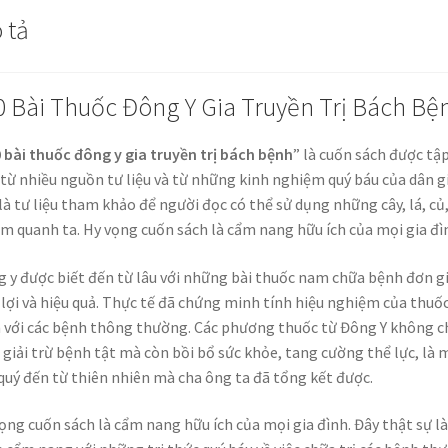
 tả
0 Bài Thuốc Đông Y Gia Truyền Trị Bách Bệ
 bài thuốc đông y gia truyền trị bách bệnh
” là cuốn sách được tậ
từ nhiều nguồn tư liệu và từ những kinh nghiệm quý báu của dân g
là tư liệu tham khảo để người đọc có thể sử dụng những cây, lá, củ
ìm quanh ta. Hy vọng cuốn sách là cẩm nang hữu ích của mọi gia đì
 y được biết đến từ lâu với những bài thuốc nam chữa bệnh đơn g
 lợi và hiệu quả. Thực tế đã chứng minh tính hiệu nghiệm của thuố
với các bệnh thông thường. Các phương thuốc từ Đông Y không c
 giải trừ bệnh tật mà còn bồi bổ sức khỏe, tang cường thể lực, là
quý đến từ thiên nhiên mà cha ông ta đã tổng kết được.
ọng cuốn sách là cẩm nang hữu ích của mọi gia đình. Đây thật sự là