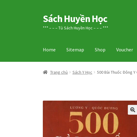
Sách Huyền Học
Đi
Chuyển
đến
đến
*** – – – Tủ Sách Huyền Học – – – ***
Điều
nội
hướng
dung
Home
Sitemap
Shop
Voucher
Trang chủ
Sách Y Học
500 Bài Thuốc Đông Y 