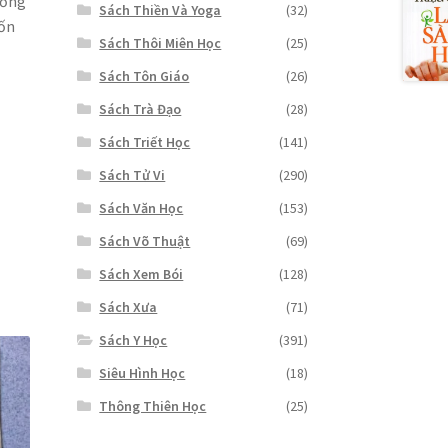
ường
Sách Thiền Và Yoga
(32)
uốn
Sách Thôi Miên Học
(25)
Sách Tôn Giáo
(26)
Sách Trà Đạo
(28)
Sách Triết Học
(141)
Sách Tử Vi
(290)
Sách Văn Học
(153)
Sách Võ Thuật
(69)
Sách Xem Bói
(128)
Sách Xưa
(71)
Sách Y Học
(391)
Siêu Hình Học
(18)
Thông Thiên Học
(25)