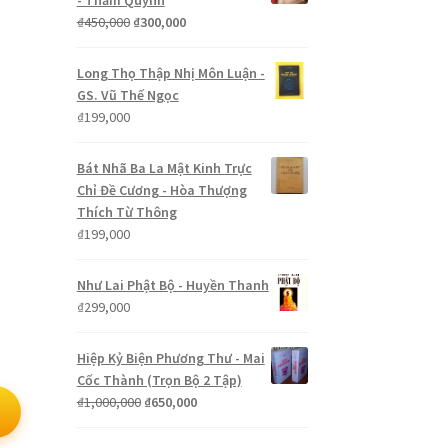
- Thẩm Quỳnh
Giá
Giá
₫
450,000
₫
300,000
gốc
hiện
là:
tại
Long Thọ Thập Nhị Môn Luận -
₫450,000.
là:
GS. Vũ Thế Ngọc
₫300,000.
₫
199,000
Bát Nhã Ba La Mật Kinh Trực
Chỉ Đề Cương - Hòa Thượng
Thích Từ Thông
₫
199,000
Như Lai Phật Bộ - Huyền Thanh
₫
299,000
Hiệp Kỷ Biện Phương Thư - Mai
Cốc Thành (Trọn Bộ 2 Tập)
Giá
Giá
₫
1,000,000
₫
650,000
gốc
hiện
là:
tại