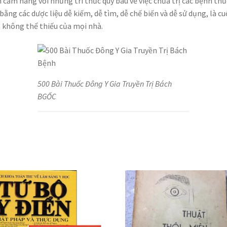
 cẩm nang với những tri thức quý báu về việc chữa trị các bệnh th
bằng các dược liệu dễ kiếm, dễ tìm, dễ chế biến và dễ sử dụng, là c
 không thể thiếu của mọi nhà.
500 Bài Thuốc Đông Y Gia Truyền Trị Bách
BGỐC