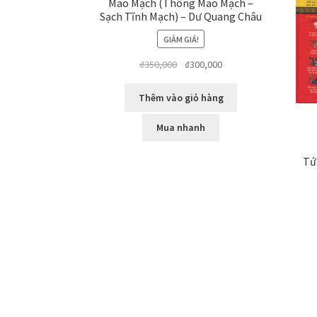
Mao Mạch (Thông Mao Mạch –
Sạch Tĩnh Mạch) – Dư Quang Châu
GIẢM GIÁ!
Giá
Giá
₫
350,000
₫
300,000
gốc
hiện
là:
tại
Thêm vào giỏ hàng
₫350,000.
là:
₫300,000.
Mua nhanh
Tứ