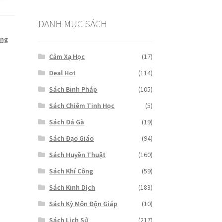
₫1,000,000.
là:
₫650,000.
DANH MỤC SÁCH
ơng
Cảm Xạ Học
(17)
Deal Hot
(114)
Sách Binh Pháp
(105)
Sách Chiêm Tinh Học
(5)
Sách Đá Gà
(19)
Sách Đạo Giáo
(94)
Sách Huyền Thuật
(160)
Sách Khí Công
(59)
Sách Kinh Dịch
(183)
Sách Kỳ Môn Độn Giáp
(10)
Sách Lịch Sử
(217)