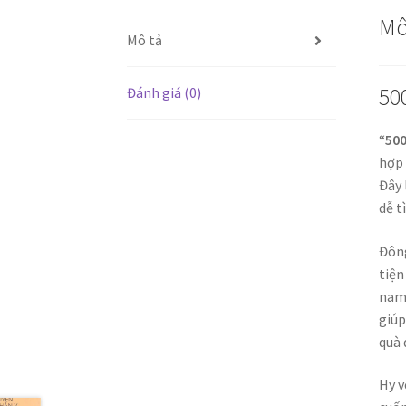
Mô
Mô tả
50
Đánh giá (0)
“
500
hợp 
Đây 
dễ t
Đông
tiện
nam 
giúp
quà 
Hy v