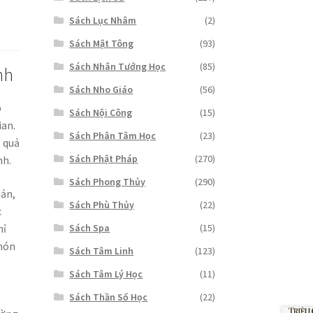
Sách Lục Nhâm
(2)
Sách Mật Tông
(93)
Sách Nhân Tướng Học
(85)
nh
Sách Nho Giáo
(56)
p
Sách Nội Công
(15)
ian.
Sách Phân Tâm Học
(23)
, quả
Sách Phật Pháp
(270)
nh.
Sách Phong Thủy
(290)
iản,
Sách Phù Thủy
(22)
c
hỉ
Sách Spa
(15)
 món
Sách Tâm Linh
(123)
Sách Tâm Lý Học
(11)
Sách Thần Số Học
(22)