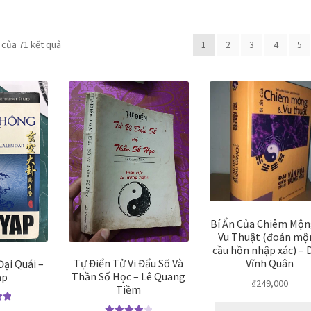
Đã
6 của 71 kết quả
1
2
3
4
5
sắp
xếp
theo
mức
độ
phổ
biến
Bí Ẩn Của Chiêm Mộn
Vu Thuật (đoán mộ
cầu hồn nhập xác) – 
Vĩnh Quân
Tự Điển Tử Vi Đẩu Số Và
ại Quái –
Thần Số Học – Lê Quang
ap
₫
249,000
Tiềm
p