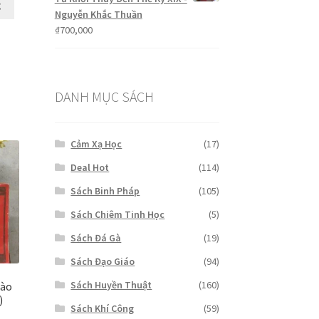
g
₫199,000.
Nguyễn Khắc Thuần
₫
700,000
DANH MỤC SÁCH
Cảm Xạ Học
(17)
Deal Hot
(114)
Sách Binh Pháp
(105)
Sách Chiêm Tinh Học
(5)
Sách Đá Gà
(19)
Sách Đạo Giáo
(94)
Sách Huyền Thuật
(160)
Đào
)
Sách Khí Công
(59)