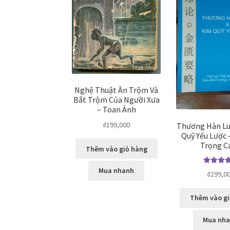
Nghệ Thuật Ăn Trộm Và
Bắt Trộm Của Người Xưa
– Toan Ánh
₫
199,000
Thương Hàn Lu
Quỹ Yếu Lược
Trọng C
Thêm vào giỏ hàng
Được xế
Mua nhanh
₫
299,0
hạng
5.0
sao
Thêm vào gi
Mua nh