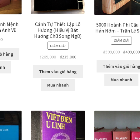
Cảnh Tự Thiết Lập Lô
inh Mệnh
5000 Hoành Phi Câu 
Hương (Hiệu Vị Bát
n Anh Vũ
Hán Nôm – Trần Lê 
Hương Chữ Song Ngữ)
00
GIẢM GIÁ!
GIẢM GIÁ!
Giá
₫
599,000
₫
499,000
ỏ hàng
Giá
Giá
₫
269,000
₫
235,000
gốc
gốc
hiện
là:
Thêm vào giỏ hàn
anh
là:
tại
Thêm vào giỏ hàng
₫599,000.
₫269,000.
là:
Mua nhanh
₫235,000.
Mua nhanh