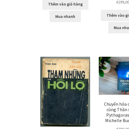
₫
299,0
Thêm vào giỏ hàng
hạng
5.0
sao
Thêm vào gi
Mua nhanh
Mua nh
Chuyển hóa 
cùng Thần 
Pythagoras 
Michelle B
₫
290,0