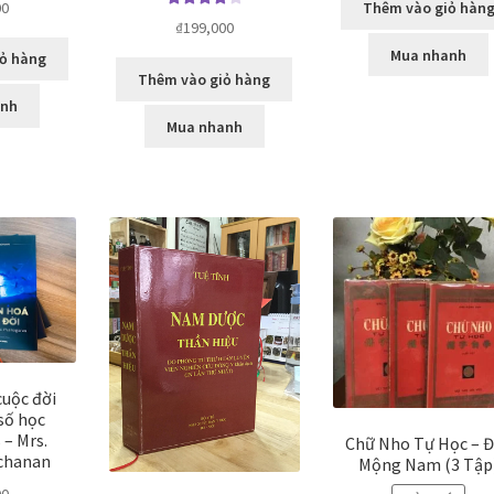
00
Thêm vào giỏ hàn
Được xếp
0
5
₫
199,000
hạng
4.00
Mua nhanh
ỏ hàng
5 sao
Thêm vào giỏ hàng
anh
Mua nhanh
cuộc đời
số học
– Mrs.
Chữ Nho Tự Học – 
uchanan
Mộng Nam (3 Tập
00