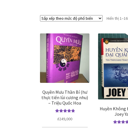
Hiển thị 1–1
Quyền Mưu Thần Bí (hư
thực tiến lùi cương nhu)
– Triệu Quốc Hoa
Huyền Không Đ
Joey Y
Được xếp
₫
249,000
hạng
5.00
5
sao
Được xế