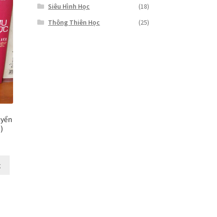
Siêu Hình Học
(18)
Thông Thiên Học
(25)
uyển
)
g