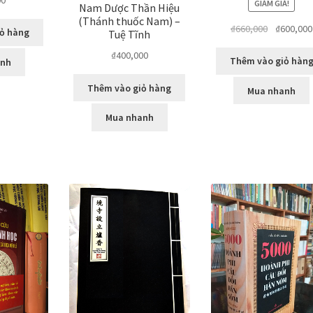
GIẢM GIÁ!
Nam Dược Thần Hiệu
(Thánh thuốc Nam) –
Giá
₫
660,000
₫
600,000
ỏ hàng
Tuệ Tĩnh
gốc
₫
400,000
là:
Thêm vào giỏ hàn
anh
₫660,000.
Thêm vào giỏ hàng
Mua nhanh
Mua nhanh