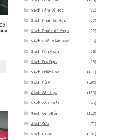
Sách Tâm Lý Học
(11)
Sách Thần Số Học
(22)
Đối
Sáng
Sách Thiền Và Yoga
(32)
Sách Thôi Miên Học
(25)
Sách Tôn Giáo
(26)
Giá
hiện
Sách Trà Đạo
(28)
tại
g
Sách Triết Học
(141)
là:
₫499,000.
Sách Tử Vi
(290)
Sách Văn Học
(153)
Sách Võ Thuật
(69)
Sách Xem Bói
(128)
Sách Xưa
(71)
Sách Y Học
(391)