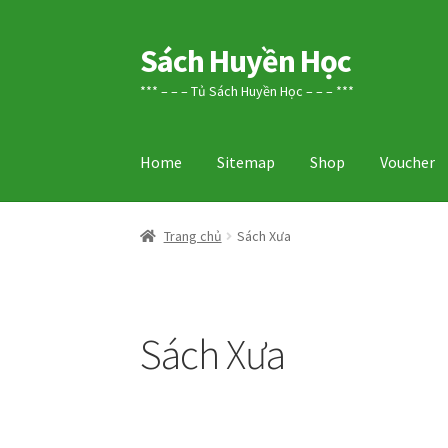
Sách Huyền Học
Đi
Chuyển
đến
đến
*** – – – Tủ Sách Huyền Học – – – ***
Điều
nội
hướng
dung
Home
Sitemap
Shop
Voucher
Trang chủ
Sách Xưa
Sách Xưa