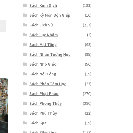
Sách Kinh Dịch
(183)
Giá
Sách Kỳ Môn Độn Giáp
(10)
hiện
tại
Sách Lịch Sử
(217)
g
là:
Sách Lục Nhâm
(2)
₫600,000.
Sách Mật Tông
(93)
Sách Nhân Tướng Học
(85)
Sách Nho Giáo
(56)
Sách Nội Công
(15)
Sách Phân Tâm Học
(23)
Sách Phật Pháp
(270)
Sách Phong Thủy
(290)
Sách Phù Thủy
(22)
Sách Spa
(15)
Sách Tâm Linh
(123)