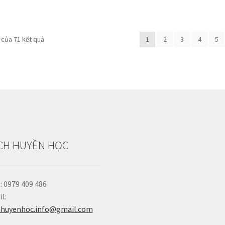
Đã
6 của 71 kết quả
1
2
3
4
5
sắp
xếp
theo
mức
độ
phổ
biến
CH HUYỀN HỌC
: 0979 409 486
l:
hhuyenhoc.info@gmail.com