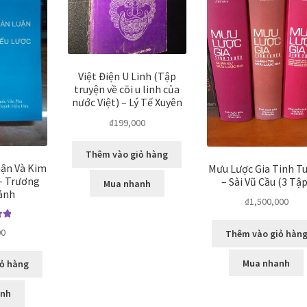
Việt Điện U Linh (Tập
truyện về cõi u linh của
nước Việt) – Lý Tế Xuyên
₫
199,000
Thêm vào giỏ hàng
ận Và Kim
Mưu Lược Gia Tinh T
 – Trương
– Sài Vũ Cầu (3 Tập
Mua nhanh
ảnh
₫
1,500,000
p
00
Thêm vào giỏ hàn
0
5
Mua nhanh
ỏ hàng
anh