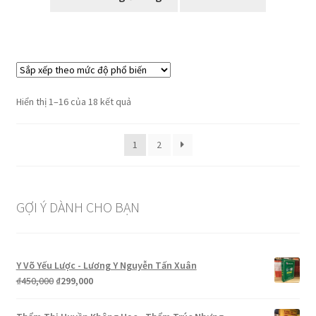
Đã
Hiển thị 1–16 của 18 kết quả
sắp
xếp
1
2
theo
mức
độ
phổ
GỢI Ý DÀNH CHO BẠN
biến
Y Võ Yếu Lược - Lương Y Nguyễn Tấn Xuân
Giá
Giá
₫
450,000
₫
299,000
gốc
hiện
là:
tại