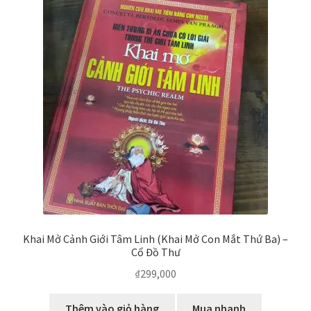
biến
Khai Mở Cảnh Giới Tâm Linh (Khai Mở Con Mắt Thứ Ba) –
Cổ Đồ Thư
₫
299,000
Thêm vào giỏ hàng
Mua nhanh