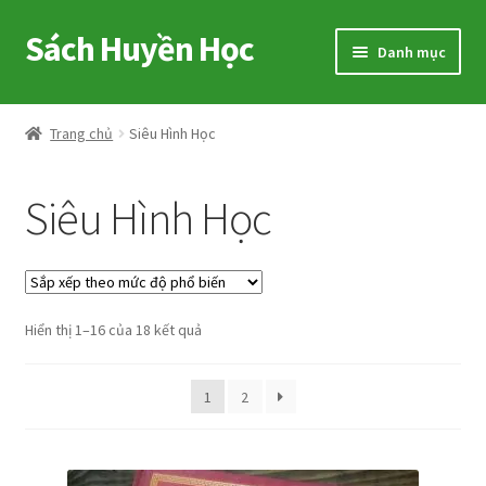
Sách Huyền Học
Đi
Chuyển
Danh mục
đến
đến
Điều
nội
Home
hướng
dung
Trang chủ
Siêu Hình Học
Sitemap
Siêu Hình Học
Shop
Voucher
Đã
Hiển thị 1–16 của 18 kết quả
Hướng Dẫn
sắp
xếp
Cart
1
2
theo
mức
My account
độ
phổ