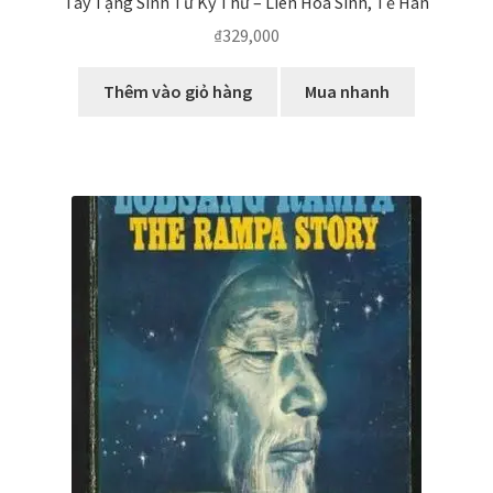
Tây Tạng Sinh Tử Kỳ Thư – Liên Hoa Sinh, Tề Hân
₫
329,000
Thêm vào giỏ hàng
Mua nhanh