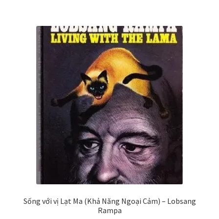
₫179,000.
Sống với vị Lạt Ma (Khả Năng Ngoại Cảm) – Lobsang
Rampa