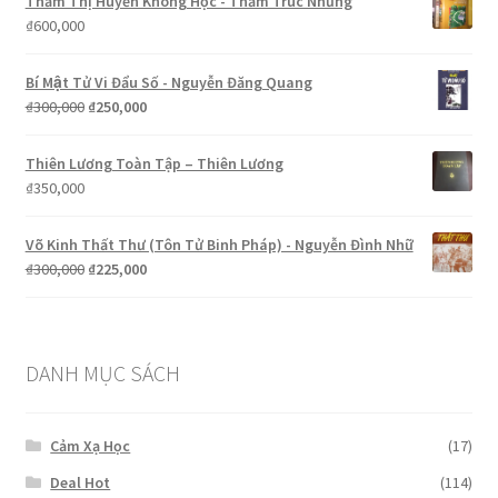
Thẩm Thị Huyền Không Học - Thẩm Trúc Nhưng
₫450,000.
là:
₫
600,000
₫299,000.
Bí Mật Tử Vi Đẩu Số - Nguyễn Đăng Quang
Giá
Giá
₫
300,000
₫
250,000
gốc
hiện
là:
tại
Thiên Lương Toàn Tập – Thiên Lương
₫300,000.
là:
₫
350,000
₫250,000.
Võ Kinh Thất Thư (Tôn Tử Binh Pháp) - Nguyễn Đình Nhữ
Giá
Giá
₫
300,000
₫
225,000
gốc
hiện
là:
tại
₫300,000.
là:
₫225,000.
DANH MỤC SÁCH
Cảm Xạ Học
(17)
Deal Hot
(114)