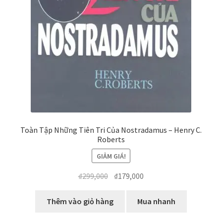
Toàn Tập Những Tiên Tri Của Nostradamus – Henry C.
Roberts
GIẢM GIÁ!
Giá
Giá
₫
299,000
₫
179,000
gốc
hiện
là:
tại
Thêm vào giỏ hàng
Mua nhanh
₫299,000.
là: