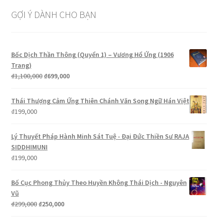
GỢI Ý DÀNH CHO BẠN
Bốc Dịch Thần Thông (Quyển 1) – Vương Hổ Ứng (1906
Trang)
Giá
Giá
₫
1,100,000
₫
699,000
gốc
hiện
là:
tại
Thái Thượng Cảm Ứng Thiên Chánh Văn Song Ngữ Hán Việt
₫1,100,000.
là:
₫
199,000
₫699,000.
Lý Thuyết Pháp Hành Minh Sát Tuệ - Đại Đức Thiền Sư RAJA
SIDDHIMUNI
₫
199,000
Bố Cục Phong Thủy Theo Huyền Không Thái Dịch - Nguyên
Vũ
Giá
Giá
₫
299,000
₫
250,000
gốc
hiện