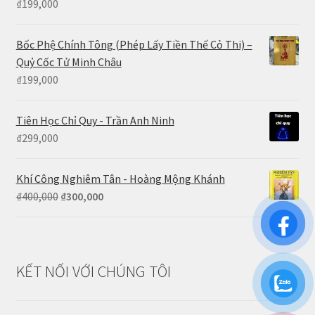
₫
199,000
Bốc Phệ Chính Tông (Phép Lấy Tiền Thế Cỏ Thi) –
Quỷ Cốc Tử Minh Châu
₫
199,000
Tiên Học Chỉ Quy - Trần Anh Ninh
₫
299,000
Khí Công Nghiêm Tân - Hoàng Mộng Khánh
Giá
Giá
₫
400,000
₫
300,000
gốc
hiện
là:
tại
₫400,000.
là:
₫300,000.
KẾT NỐI VỚI CHÚNG TÔI