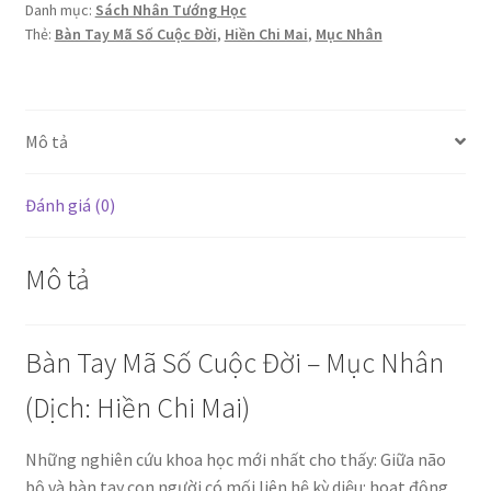
-
Danh mục:
Sách Nhân Tướng Học
Mục
Thẻ:
Bàn Tay Mã Số Cuộc Đời
,
Hiền Chi Mai
,
Mục Nhân
Nhân
(Dịch:
Hiền
Mô tả
Chi
Mai)
số
Đánh giá (0)
lượng
Mô tả
Bàn Tay Mã Số Cuộc Đời – Mục Nhân
(Dịch: Hiền Chi Mai)
Những nghiên cứu khoa học mới nhất cho thấy: Giữa não
bộ và bàn tay con người có mối liên hệ kỳ diệu: hoạt động