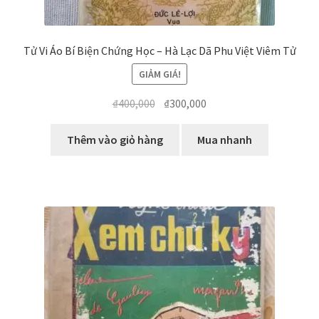
Tử Vi Áo Bí Biện Chứng Học – Hà Lạc Dã Phu Việt Viêm Tử
GIẢM GIÁ!
Giá
Giá
₫
400,000
₫
300,000
gốc
hiện
là:
tại
Thêm vào giỏ hàng
Mua nhanh
₫400,000.
là:
₫300,000.