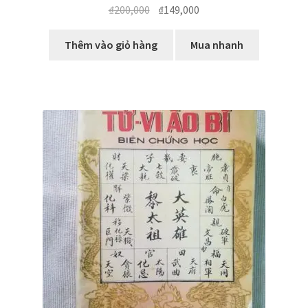
Giá
Giá
₫
200,000
₫
149,000
gốc
hiện
là:
tại
Thêm vào giỏ hàng
Mua nhanh
₫200,000.
là:
₫149,000.