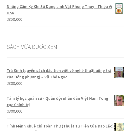
là:
tại
Những Cấm Kỵ Khi Sử Dụng Linh Vật Phong Thủy - Thiệu Vĩ
₫299,000.
là:
Hoa
₫250,000.
₫
350,000
SÁCH VỪA ĐƯỢC XEM
Trà Kinh (quyển sách đầu tiên viết về nghệ thuật uống trà
của Đông phương) – Vũ Thế Ngọc
₫
300,000
Tâm lý học quân sự - Quân đội nhân dân Việt Nam Tổng
cục Chính trị
₫
300,000
Tính Mệnh Khuê Chỉ Toàn Thư (Thuật Tu Tiên Của Đạo Lão)