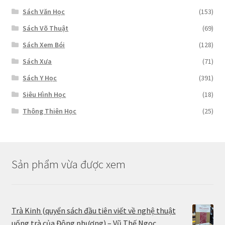
Sách Văn Học
(153)
Sách Võ Thuật
(69)
Sách Xem Bói
(128)
Sách Xưa
(71)
Sách Y Học
(391)
Siêu Hình Học
(18)
Thông Thiên Học
(25)
Sản phẩm vừa được xem
Trà Kinh (quyển sách đầu tiên viết về nghệ thuật
uống trà của Đông phương) – Vũ Thế Ngọc