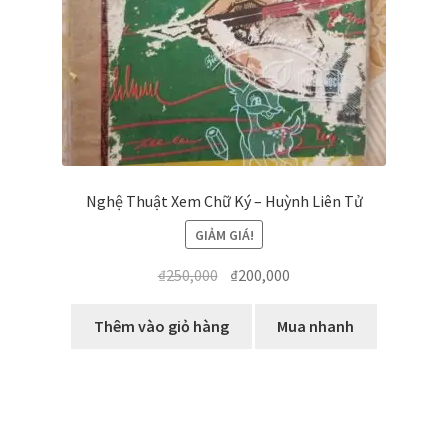
Nghệ Thuật Xem Chữ Ký – Huỳnh Liên Tử
GIẢM GIÁ!
Giá
Giá
₫
250,000
₫
200,000
gốc
hiện
là:
tại
Thêm vào giỏ hàng
Mua nhanh
₫250,000.
là:
₫200,000.