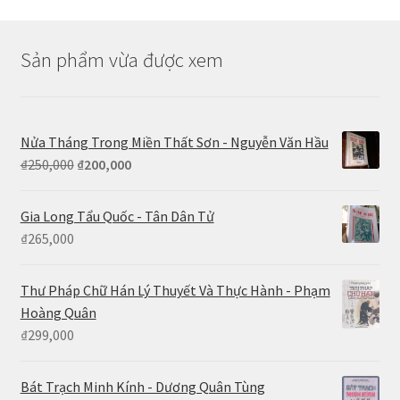
Sản phẩm vừa được xem
Nửa Tháng Trong Miền Thất Sơn - Nguyễn Văn Hầu
Giá
Giá
₫
250,000
₫
200,000
gốc
hiện
là:
tại
Gia Long Tẩu Quốc - Tân Dân Tử
₫250,000.
là:
₫
265,000
₫200,000.
Thư Pháp Chữ Hán Lý Thuyết Và Thực Hành - Phạm
Hoàng Quân
₫
299,000
Bát Trạch Minh Kính - Dương Quân Tùng