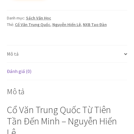
(Từ
Tiên
Tần
Danh mục:
Sách Văn Học
Đến
Thẻ:
Cổ Văn Trung Quốc
,
Nguyễn Hiến Lê
,
NXB Tao Đàn
Minh)
-
Nguyễn
Mô tả
Hiến
Lê
số
Đánh giá (0)
lượng
Mô tả
Cổ Văn Trung Quốc Từ Tiên
Tần Đến Minh – Nguyễn Hiến
Lê