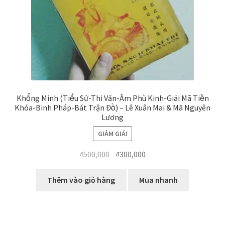
Khổng Minh (Tiểu Sử-Thi Văn-Âm Phù Kinh-Giải Mã Tiền
Khóa-Binh Pháp-Bát Trận Đồ) – Lê Xuân Mai & Mã Nguyên
Lương
GIẢM GIÁ!
Giá
Giá
₫
500,000
₫
300,000
gốc
hiện
là:
tại
Thêm vào giỏ hàng
Mua nhanh
₫500,000.
là:
₫300,000.