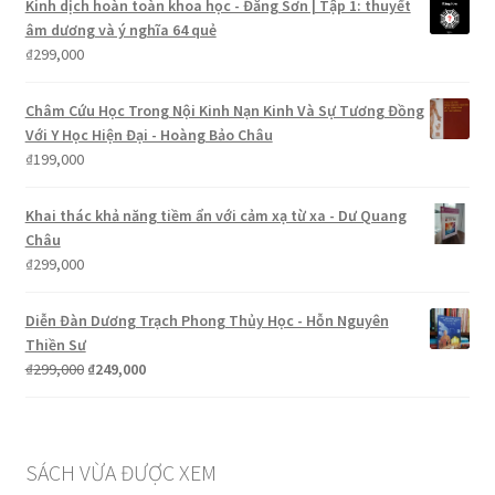
Kinh dịch hoàn toàn khoa học - Đằng Sơn | Tập 1: thuyết
₫199,000.
là:
âm dương và ý nghĩa 64 quẻ
₫185,000.
₫
299,000
Châm Cứu Học Trong Nội Kinh Nạn Kinh Và Sự Tương Đồng
Với Y Học Hiện Đại - Hoàng Bảo Châu
₫
199,000
Khai thác khả năng tiềm ẩn với cảm xạ từ xa - Dư Quang
Châu
₫
299,000
Diễn Đàn Dương Trạch Phong Thủy Học - Hỗn Nguyên
Thiền Sư
Giá
Giá
₫
299,000
₫
249,000
gốc
hiện
là:
tại
₫299,000.
là:
₫249,000.
SÁCH VỪA ĐƯỢC XEM