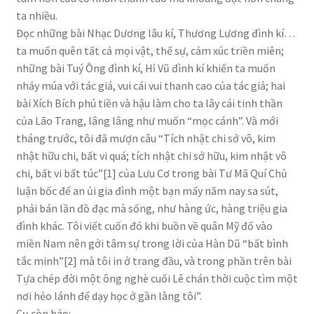
ta nhiều.
Đọc những bài Nhạc Dương lâu kí, Thương Lương đình kí…
ta muốn quên tất cả mọi vật, thế sự, cảm xúc triền miên;
những bài Tuý Ông đình kí, Hỉ Vũ đình kí khiến ta muốn
nhảy múa với tác giả, vui cái vui thanh cao của tác giả; hai
bài Xích Bích phú tiền và hậu làm cho ta lây cái tinh thần
của Lão Trang, lâng lâng như muốn “mọc cánh”. Và mới
tháng trước, tôi đã mượn câu “Tích nhật chi sở vô, kim
nhật hữu chi, bất vi quá; tích nhật chi sở hữu, kim nhật vô
chi, bất vi bất túc”[1] của Lưu Cơ trong bài Tư Mã Quí Chủ
luận bốc để an ủi gia đình một bạn mấy năm nay sa sút,
phải bán lần đồ đạc mà sống, như hàng ức, hàng triệu gia
đình khác. Tôi viết cuốn đó khi buồn về quân Mỹ đổ vào
miền Nam nên gởi tâm sự trong lời của Hàn Dũ “bất bình
tắc minh”[2] mà tôi in ở trang đầu, và trong phần trên bài
Tựa chép đời một ông nghè cuối Lê chán thời cuộc tìm một
nơi hẻo lánh để dạy học ở gần làng tôi”.
Cụ còn bảo: