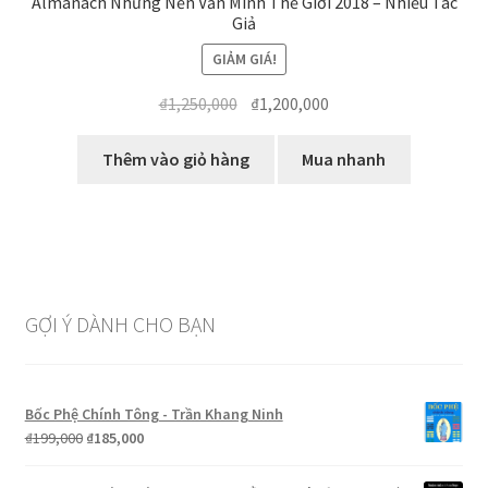
Almanach Những Nền Văn Minh Thế Giới 2018 – Nhiều Tác
Giả
GIẢM GIÁ!
Giá
Giá
₫
1,250,000
₫
1,200,000
gốc
hiện
là:
tại
Thêm vào giỏ hàng
Mua nhanh
₫1,250,000.
là:
₫1,200,000.
GỢI Ý DÀNH CHO BẠN
Bốc Phệ Chính Tông - Trần Khang Ninh
Giá
Giá
₫
199,000
₫
185,000
gốc
hiện
là:
tại