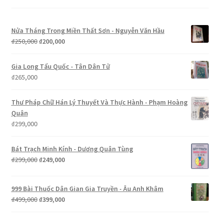
Nửa Tháng Trong Miền Thất Sơn - Nguyễn Văn Hầu
Giá
Giá
₫
250,000
₫
200,000
gốc
hiện
là:
tại
Gia Long Tẩu Quốc - Tân Dân Tử
₫250,000.
là:
₫
265,000
₫200,000.
Thư Pháp Chữ Hán Lý Thuyết Và Thực Hành - Phạm Hoàng
Quân
₫
299,000
Bát Trạch Minh Kính - Dương Quân Tùng
Giá
Giá
₫
299,000
₫
249,000
gốc
hiện
là:
tại
999 Bài Thuốc Dân Gian Gia Truyền - Âu Anh Khâm
₫299,000.
là:
Giá
Giá
₫
499,000
₫
399,000
₫249,000.
gốc
hiện