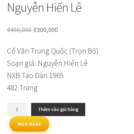
Nguyễn Hiến Lê
Giá
Giá
₫
450,000
₫
300,000
gốc
hiện
Cổ Văn Trung Quốc (Trọn Bộ)
là:
tại
₫450,000.
là:
Soạn giả: Nguyễn Hiến Lê
₫300,000.
NXB Tao Đàn 1965
482 Trang
Cổ
Thêm vào giỏ hàng
Văn
Trung
MUA NGAY
Quốc