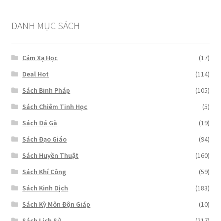
là:
tại
₫499,000.
là:
₫399,000.
DANH MỤC SÁCH
Cảm Xạ Học
(17)
Deal Hot
(114)
Sách Binh Pháp
(105)
Sách Chiêm Tinh Học
(5)
Sách Đá Gà
(19)
Sách Đạo Giáo
(94)
Sách Huyền Thuật
(160)
Sách Khí Công
(59)
Sách Kinh Dịch
(183)
Sách Kỳ Môn Độn Giáp
(10)
Sách Lịch Sử
(217)