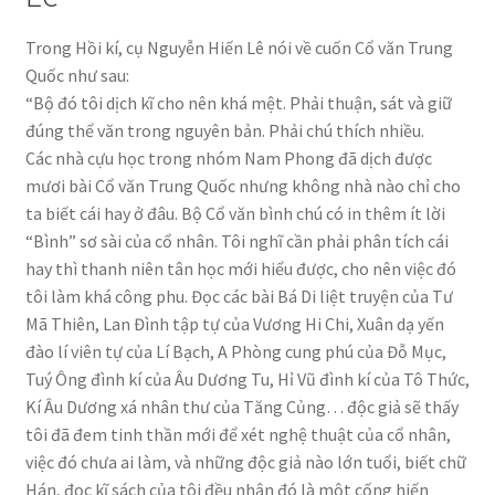
Trong Hồi kí, cụ Nguyễn Hiến Lê nói về cuốn Cổ văn Trung
Quốc như sau:
“Bộ đó tôi dịch kĩ cho nên khá mệt. Phải thuận, sát và giữ
đúng thể văn trong nguyên bản. Phải chú thích nhiều.
Các nhà cựu học trong nhóm Nam Phong đã dịch được
mươi bài Cổ văn Trung Quốc nhưng không nhà nào chỉ cho
ta biết cái hay ở đâu. Bộ Cổ văn bình chú có in thêm ít lời
“Bình” sơ sài của cổ nhân. Tôi nghĩ cần phải phân tích cái
hay thì thanh niên tân học mới hiểu được, cho nên việc đó
tôi làm khá công phu. Đọc các bài Bá Di liệt truyện của Tư
Mã Thiên, Lan Đình tập tự của Vương Hi Chi, Xuân dạ yến
đào lí viên tự của Lí Bạch, A Phòng cung phú của Đỗ Mục,
Tuý Ông đình kí của Âu Dương Tu, Hỉ Vũ đình kí của Tô Thức,
Kí Âu Dương xá nhân thư của Tăng Củng… độc giả sẽ thấy
tôi đã đem tinh thần mới để xét nghệ thuật của cổ nhân,
việc đó chưa ai làm, và những độc giả nào lớn tuổi, biết chữ
Hán, đọc kĩ sách của tôi đều nhận đó là một cống hiến