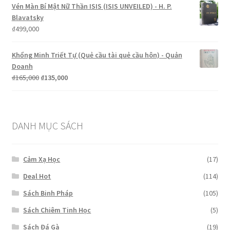
là:
tại
Vén Màn Bí Mật Nữ Thần ISIS (ISIS UNVEILED) - H. P.
₫450,000.
là:
Blavatsky
₫299,000.
₫
499,000
Khổng Minh Triết Tự (Quẻ cầu tài quẻ cầu hôn) - Quản
Doanh
Giá
Giá
₫
165,000
₫
135,000
gốc
hiện
là:
tại
₫165,000.
là:
₫135,000.
DANH MỤC SÁCH
Cảm Xạ Học
(17)
Deal Hot
(114)
Sách Binh Pháp
(105)
Sách Chiêm Tinh Học
(5)
Sách Đá Gà
(19)