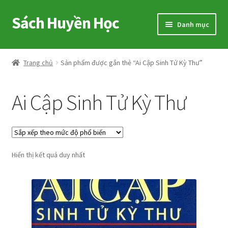
Sách Huyền Học
Đi
Chuyển
Danh mục
đến
đến
Điều
nội
Home
hướng
dung
Trang chủ
Sản phẩm được gắn thẻ “Ai Cập Sinh Tử Kỳ Thư”
Sitemap
Ai Cập Sinh Tử Kỳ Thư
Shop
Voucher
Hiển thị kết quả duy nhất
Hướng Dẫn
Cart
My account