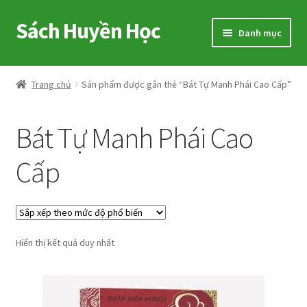
Sách Huyền Học
Đi
Chuyển
Danh mục
đến
đến
Điều
nội
Home
hướng
dung
Trang chủ
Sản phẩm được gắn thẻ “Bát Tự Manh Phái Cao Cấp”
Sitemap
Bát Tự Manh Phái Cao
Shop
Cấp
Voucher
Hướng Dẫn
Hiển thị kết quả duy nhất
Cart
My account