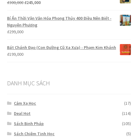
Giá
Giá
₫
300,000
₫
245,000
₫250,000.
gốc
hiện
là:
tại
Bí Ẩn Thời Vận Văn Hóa Phong Thủy 400 Điều Nên Biết -
₫300,000.
là:
Nguyên Phương
₫245,000.
₫
299,000
Bát Chánh Đạo (Con Đường Cũ Xa Xưa) - Phạm Kim Khánh
₫
199,000
DANH MỤC SÁCH
Cảm Xạ Học
(17)
Deal Hot
(114)
Sách Binh Pháp
(105)
Sách Chiêm Tinh Học
(5)