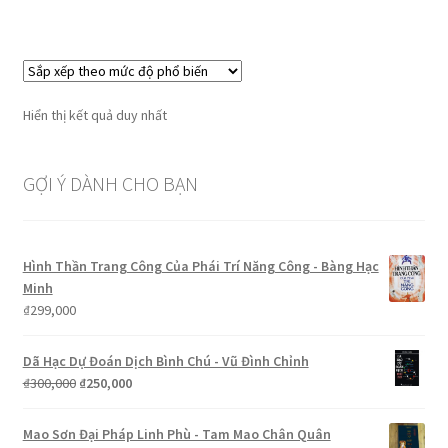
Hiển thị kết quả duy nhất
GỢI Ý DÀNH CHO BẠN
Hình Thần Trang Công Của Phái Trí Năng Công - Bàng Hạc
Minh
₫
299,000
Dã Hạc Dự Đoán Dịch Bình Chú - Vũ Đình Chỉnh
Giá
Giá
₫
300,000
₫
250,000
gốc
hiện
là:
tại
Mao Sơn Đại Pháp Linh Phù - Tam Mao Chân Quân
₫300,000.
là: