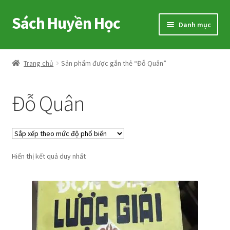
Sách Huyền Học
Đi
Chuyển
Danh mục
đến
đến
Điều
nội
Home
hướng
dung
Trang chủ
Sản phẩm được gắn thẻ “Đỗ Quân”
Sitemap
Đỗ Quân
Shop
Voucher
Hiển thị kết quả duy nhất
Hướng Dẫn
Cart
My account