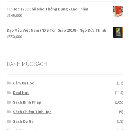
Tự Học 1200 Chữ Nho Thông Dụng - Lạc Thiện
₫
149,000
Đạo Mẫu Việt Nam (NXB Tôn Giáo 2010) - Ngô Đức Thịnh
₫
550,000
DANH MỤC SÁCH
Cảm Xạ Học
(17)
Deal Hot
(114)
Sách Binh Pháp
(105)
Sách Chiêm Tinh Học
(5)
Sách Đá Gà
(19)