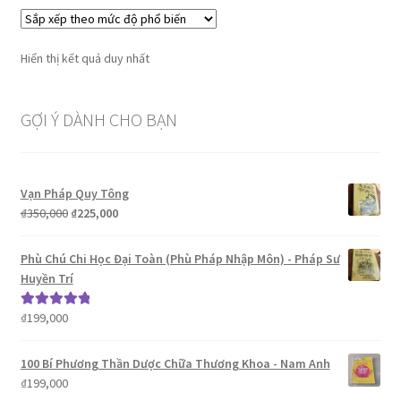
Hiển thị kết quả duy nhất
GỢI Ý DÀNH CHO BẠN
Vạn Pháp Quy Tông
Giá
Giá
₫
350,000
₫
225,000
gốc
hiện
là:
tại
Phù Chú Chi Học Đại Toàn (Phù Pháp Nhập Môn) - Pháp Sư
₫350,000.
là:
Huyền Trí
₫225,000.
₫
199,000
Được xếp
hạng
5.00
5
sao
100 Bí Phương Thần Dược Chữa Thương Khoa - Nam Anh
₫
199,000