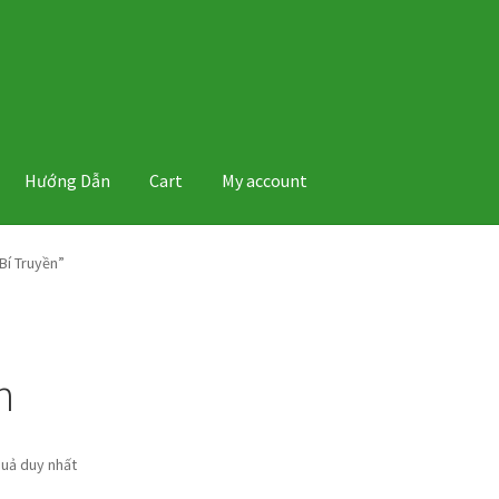
Hướng Dẫn
Cart
My account
Bí Truyền”
n
quả duy nhất