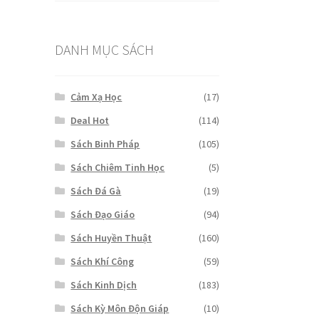
là:
tại
₫250,000.
là:
₫200,000.
DANH MỤC SÁCH
Cảm Xạ Học
(17)
Deal Hot
(114)
Sách Binh Pháp
(105)
Sách Chiêm Tinh Học
(5)
Sách Đá Gà
(19)
Sách Đạo Giáo
(94)
Sách Huyền Thuật
(160)
Sách Khí Công
(59)
Sách Kinh Dịch
(183)
Sách Kỳ Môn Độn Giáp
(10)