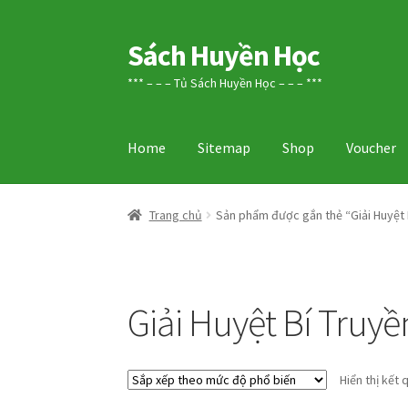
Sách Huyền Học
Đi
Chuyển
đến
đến
*** – – – Tủ Sách Huyền Học – – – ***
Điều
nội
hướng
dung
Home
Sitemap
Shop
Voucher
Trang chủ
Sản phẩm được gắn thẻ “Giải Huyệt 
Giải Huyệt Bí Truyề
Hiển thị kết 