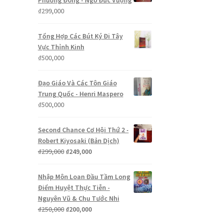
Phương Đông - Ngô Đức Vượng
₫
299,000
Tổng Hợp Các Bút Ký Đi Tây
Vực Thỉnh Kinh
₫
500,000
Đạo Giáo Và Các Tôn Giáo
Trung Quốc - Henri Maspero
₫
500,000
Second Chance Cơ Hội Thứ 2 -
Robert Kiyosaki (Bản Dịch)
Giá
Giá
₫
299,000
₫
249,000
gốc
hiện
là:
tại
Nhập Môn Loan Đầu Tầm Long
₫299,000.
là:
Điểm Huyệt Thực Tiễn -
₫249,000.
Nguyên Vũ & Chu Tước Nhi
Giá
Giá
₫
250,000
₫
200,000
gốc
hiện