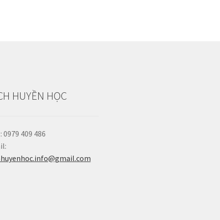
CH HUYỀN HỌC
: 0979 409 486
l:
hhuyenhoc.info@gmail.com