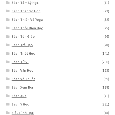
Sách Tâm Lý Học
(11)
Sách Thần Số Học
(22)
Sách Thiền Và Yoga
(32)
Sách Thôi Miên Học
(25)
Sách Tôn Giáo
(26)
Sách Trà Đạo
(28)
Sách Triết Học
(141)
Sách Tử Vi
(290)
Sách Văn Học
(153)
Sách Võ Thuật
(69)
Sách Xem Bói
(128)
Sách Xưa
(71)
Sách Y Học
(391)
Siêu Hình Học
(18)