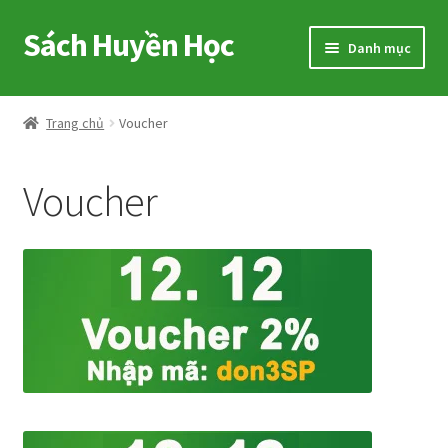
Sách Huyền Học
Đi
Chuyển
Danh mục
đến
đến
Điều
nội
Home
hướng
dung
Trang chủ
Voucher
Sitemap
Voucher
Shop
Voucher
Hướng Dẫn
Cart
My account