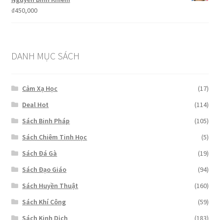
₫
450,000
DANH MỤC SÁCH
Cảm Xạ Học
(17)
Deal Hot
(114)
Sách Binh Pháp
(105)
Sách Chiêm Tinh Học
(5)
Sách Đá Gà
(19)
Sách Đạo Giáo
(94)
Sách Huyền Thuật
(160)
Sách Khí Công
(59)
Sách Kinh Dịch
(183)