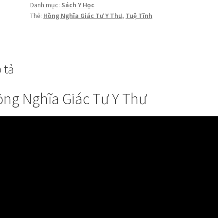
Y
Danh mục:
Sách Y Học
Thư
Thẻ:
Hồng Nghĩa Giác Tư Y Thư
,
Tuệ Tĩnh
-
Tuệ
Tĩnh
số
 tả
lượng
ng Nghĩa Giác Tư Y Thư