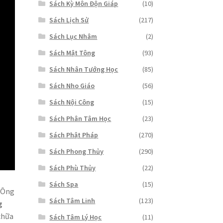
Sách Kỳ Môn Độn Giáp
(10)
Sách Lịch Sử
(217)
Sách Lục Nhâm
(2)
Sách Mật Tông
(93)
Sách Nhân Tướng Học
(85)
Sách Nho Giáo
(56)
Sách Nội Công
(15)
Sách Phân Tâm Học
(23)
Sách Phật Pháp
(270)
Sách Phong Thủy
(290)
Sách Phù Thủy
(22)
Sách Spa
(15)
. Ông
Sách Tâm Linh
(123)
g
chữa
Sách Tâm Lý Học
(11)