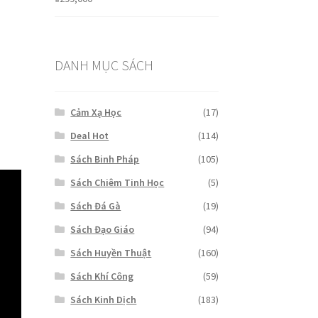
DANH MỤC SÁCH
Cảm Xạ Học
(17)
Deal Hot
(114)
Sách Binh Pháp
(105)
Sách Chiêm Tinh Học
(5)
Sách Đá Gà
(19)
Sách Đạo Giáo
(94)
Sách Huyền Thuật
(160)
Sách Khí Công
(59)
Sách Kinh Dịch
(183)