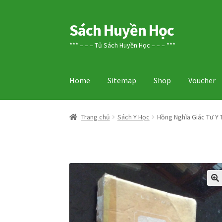
Sách Huyền Học
Đi
Chuyển
đến
đến
*** – – – Tủ Sách Huyền Học – – – ***
Điều
nội
hướng
dung
Home
Sitemap
Shop
Voucher
Trang chủ
Sách Y Học
Hồng Nghĩa Giác Tư Y 