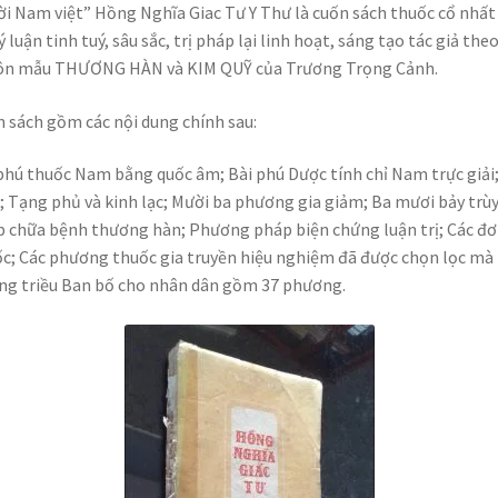
i Nam việt” Hồng Nghĩa Giac Tư Y Thư là cuốn sách thuốc cổ nhất
Lý luận tinh tuý, sâu sắc, trị pháp lại linh hoạt, sáng tạo tác giả the
ôn mẫu THƯƠNG HÀN và KIM QUỸ của Trương Trọng Cảnh.
 sách gồm các nội dung chính sau:
phú thuốc Nam bằng quốc âm; Bài phú Dược tính chỉ Nam trực giải;
; Tạng phủ và kinh lạc; Mười ba phương gia giảm; Ba mươi bảy trù
 chữa bệnh thương hàn; Phương pháp biện chứng luận trị; Các đ
c; Các phương thuốc gia truyền hiệu nghiệm đã được chọn lọc mà
g triều Ban bố cho nhân dân gồm 37 phương.