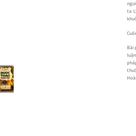
ngườ
ta. 
khu
Cuốn
Bài 
luận
pháp
thuố
Hoàn