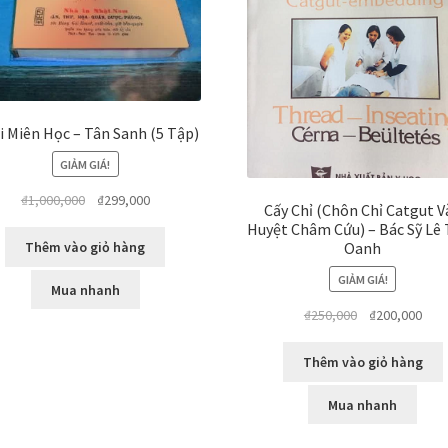
 Miên Học – Tân Sanh (5 Tập)
GIẢM GIÁ!
Giá
Giá
₫
1,000,000
₫
299,000
Cấy Chỉ (Chôn Chỉ Catgut V
gốc
hiện
Huyệt Châm Cứu) – Bác Sỹ Lê
là:
tại
Oanh
Thêm vào giỏ hàng
₫1,000,000.
là:
GIẢM GIÁ!
₫299,000.
Mua nhanh
Giá
Giá
₫
250,000
₫
200,000
gốc
hiện
là:
tại
Thêm vào giỏ hàng
₫250,000.
là:
₫200
Mua nhanh