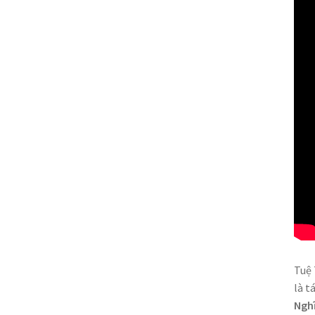
Tuệ 
là t
Nghĩ