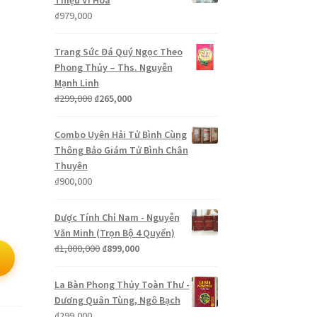
Thiệu Vĩ Hoa
₫
979,000
Trang Sức Đá Quý Ngọc Theo
Phong Thủy – Ths. Nguyễn
Mạnh Linh
Giá
Giá
₫
299,000
₫
265,000
gốc
hiện
là:
tại
Combo Uyên Hải Tử Bình Cùng
₫299,000.
là:
Thông Bảo Giám Tử Bình Chân
₫265,000.
Thuyên
₫
900,000
Dược Tính Chỉ Nam - Nguyễn
Văn Minh (Trọn Bộ 4 Quyển)
Giá
Giá
₫
1,000,000
₫
899,000
gốc
hiện
là:
tại
La Bàn Phong Thủy Toàn Thư -
₫1,000,000.
là:
Dương Quân Tùng, Ngô Bạch
₫899,000.
₫
299,000