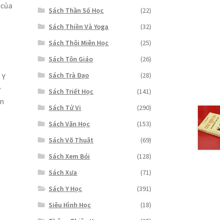
 của
Sách Thần Số Học
(22)
o
Sách Thiền Và Yoga
(32)
Sách Thôi Miên Học
(25)
Sách Tôn Giáo
(26)
Sách Trà Đạo
(28)
 Y
y
Sách Triết Học
(141)
ơn
Sách Tử Vi
(290)
Sách Văn Học
(153)
Sách Võ Thuật
(69)
Sách Xem Bói
(128)
Sách Xưa
(71)
Sách Y Học
(391)
Siêu Hình Học
(18)