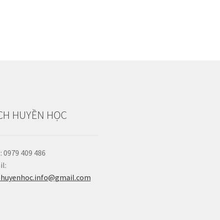
CH HUYỀN HỌC
: 0979 409 486
l:
hhuyenhoc.info@gmail.com