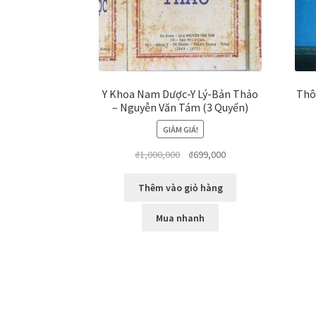
Y Khoa Nam Dược-Y Lý-Bản Thảo
Thôi
– Nguyễn Văn Tám (3 Quyển)
GIẢM GIÁ!
Giá
Giá
₫
1,000,000
₫
699,000
gốc
hiện
là:
tại
Thêm vào giỏ hàng
₫1,000,000.
là:
₫699,000.
Mua nhanh