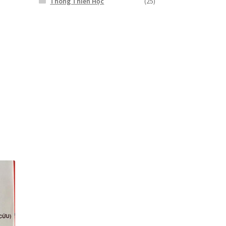
Thông Thiên Học
(25)