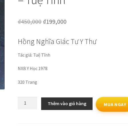
Giá
Giá
₫
450,000
₫
199,000
gốc
hiện
Hồng Nghĩa Giác Tư Y Thư
là:
tại
₫450,000.
là:
Tác giả: Tuệ Tĩnh
₫199,000.
NXB Y Học 1978
320 Trang
Hồng
Thêm vào giỏ hàng
MUA NGAY
Nghĩa
Giác
Tư