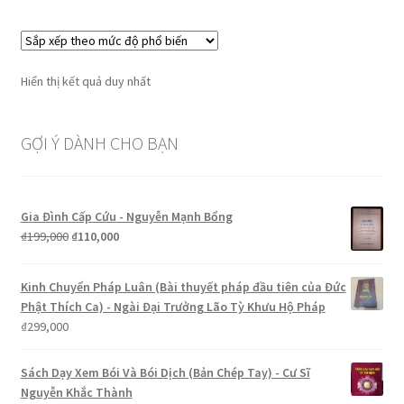
Hiển thị kết quả duy nhất
GỢI Ý DÀNH CHO BẠN
Gia Đình Cấp Cứu - Nguyễn Mạnh Bổng
Giá
Giá
₫
199,000
₫
110,000
gốc
hiện
là:
tại
Kinh Chuyển Pháp Luân (Bài thuyết pháp đầu tiên của Đức
₫199,000.
là:
Phật Thích Ca) - Ngài Đại Trưởng Lão Tỳ Khưu Hộ Pháp
₫110,000.
₫
299,000
Sách Dạy Xem Bói Và Bói Dịch (Bản Chép Tay) - Cư Sĩ
Nguyễn Khắc Thành