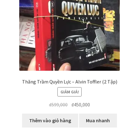
Thăng Trầm Quyền Lực – Alvin Toffler (2 Tập)
GIẢM GIÁ!
Giá
Giá
₫
599,000
₫
450,000
gốc
hiện
là:
tại
Thêm vào giỏ hàng
Mua nhanh
₫599,000.
là:
₫450,000.