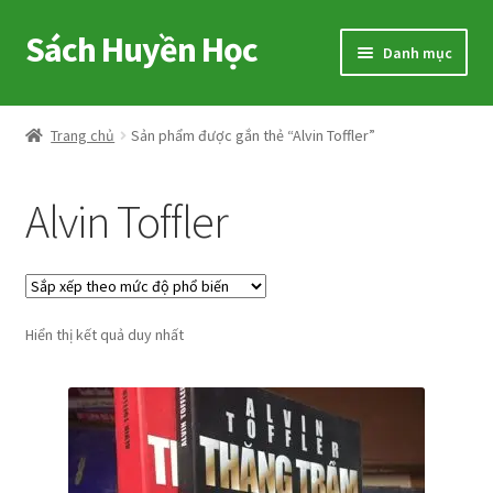
Sách Huyền Học
Đi
Chuyển
Danh mục
đến
đến
Điều
nội
Home
hướng
dung
Trang chủ
Sản phẩm được gắn thẻ “Alvin Toffler”
Sitemap
Alvin Toffler
Shop
Voucher
Hiển thị kết quả duy nhất
Hướng Dẫn
Cart
My account