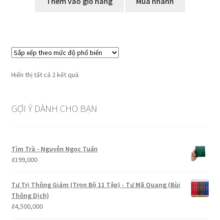
Thêm vào giỏ hàng
Mua nhanh
Đã
Hiển thị tất cả 2 kết quả
sắp
xếp
GỢI Ý DÀNH CHO BẠN
theo
mức
độ
phổ
Tìm Trà - Nguyễn Ngọc Tuấn
biến
₫
199,000
Tư Trị Thông Giám (Trọn Bộ 11 Tập) - Tư Mã Quang (Bùi
Thông Dịch)
₫
4,500,000