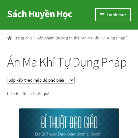
Sách Huyền Học
Đi
Chuyển
Danh mục
đến
đến
Điều
nội
Home
hướng
dung
Trang chủ
Sản phẩm được gắn thẻ “Án Ma Khí Tự Dụng Pháp”
Sitemap
Án Ma Khí Tự Dụng Pháp
Shop
Voucher
Đã
Hiển thị tất cả 2 kết quả
Hướng Dẫn
sắp
xếp
Cart
theo
mức
My account
độ
phổ