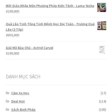
Mật Giáo Nhập Môn Phương Pháp Kiến Tánh - Lama Yeshe
₫
199,000
Quả Lão Tinh Tông Tinh Mệnh Học Đại Toàn - Trương Quả
Lão (2 Tập)
₫
650,000
Giải Mã Bùa Chú - Astrid Carvel
₫
199,000
DANH MỤC SÁCH
Cảm Xạ Học
(17)
Deal Hot
(114)
Sách Binh Pháp
(105)