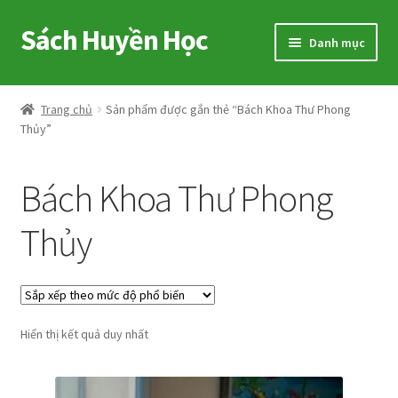
Sách Huyền Học
Đi
Chuyển
Danh mục
đến
đến
Điều
nội
Home
hướng
dung
Trang chủ
Sản phẩm được gắn thẻ “Bách Khoa Thư Phong
Thủy”
Sitemap
Shop
Bách Khoa Thư Phong
Voucher
Thủy
Hướng Dẫn
Cart
Hiển thị kết quả duy nhất
My account