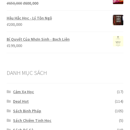
₫299,000.
là:
Giá
Giá
₫
650,000
₫
600,000
₫199,000.
gốc
hiện
là:
tại
Hậu Hắc Học - Lý Tôn Ngô
₫650,000.
là:
₫
200,000
₫600,000.
Bí Quyết Của Nhơn Sinh - Bạch Liên
₫
199,000
DANH MỤC SÁCH
Cảm Xạ Học
(17)
Deal Hot
(114)
Sách Binh Pháp
(105)
Sách Chiêm Tinh Học
(5)