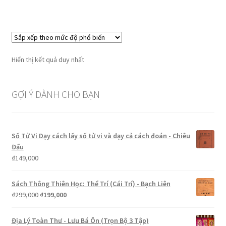
Hiển thị kết quả duy nhất
GỢI Ý DÀNH CHO BẠN
Số Tử Vi Dạy cách lấy số tử vi và dạy cả cách đoán - Chiêu
Đẩu
₫
149,000
Sách Thông Thiên Học: Thể Trí (Cái Trí) - Bạch Liên
Giá
Giá
₫
299,000
₫
199,000
gốc
hiện
là:
tại
Địa Lý Toàn Thư - Lưu Bá Ôn (Trọn Bộ 3 Tập)