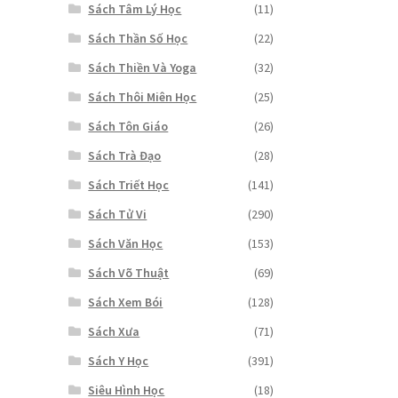
Sách Tâm Lý Học
(11)
Sách Thần Số Học
(22)
Sách Thiền Và Yoga
(32)
Sách Thôi Miên Học
(25)
Sách Tôn Giáo
(26)
Sách Trà Đạo
(28)
Sách Triết Học
(141)
Sách Tử Vi
(290)
Sách Văn Học
(153)
Sách Võ Thuật
(69)
Sách Xem Bói
(128)
Sách Xưa
(71)
Sách Y Học
(391)
Siêu Hình Học
(18)