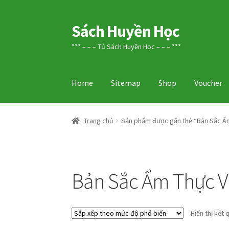
Sách Huyền Học
Đi
Chuyển
đến
đến
*** – – – Tủ Sách Huyền Học – – – ***
Điều
nội
hướng
dung
Home
Sitemap
Shop
Voucher
Trang chủ
Sản phẩm được gắn thẻ “Bản Sắc Ẩ
Bản Sắc Ẩm Thực V
Hiển thị kết 