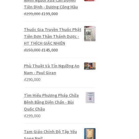
Niệm Người Xưa Căn Duyên
Tiền Định - Dương Công Hầu
Giá
Giá
₫
299,000
₫
199,000
gốc
hiện
là:
tại
Thuốc Gia Truyền Thuốc Phật
₫299,000.
là:
Tiên Đơn Thần Thánh Dược -
₫199,000.
HT THÍCH GIÁC NHIÊN
Giá
Giá
₫
150,000
₫
145,000
gốc
hiện
là:
tại
Phù Thuật Và Tín Ngưỡng An
₫150,000.
là:
Nam - Paul Giran
₫145,000.
₫
290,000
Tìm Hiểu Phương Pháp Chữa
Bệnh Bằng Diện Chẩn - Bùi
Quốc Châu
₫
299,000
Tam Giáo Chính Độ Tập Yếu
Song Ngữ