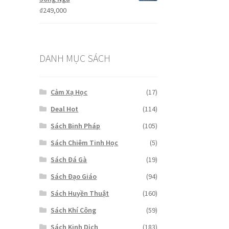
₫
249,000
DANH MỤC SÁCH
Cảm Xạ Học
(17)
Deal Hot
(114)
Sách Binh Pháp
(105)
Sách Chiêm Tinh Học
(5)
Sách Đá Gà
(19)
Sách Đạo Giáo
(94)
Sách Huyền Thuật
(160)
Sách Khí Công
(59)
Sách Kinh Dịch
(183)