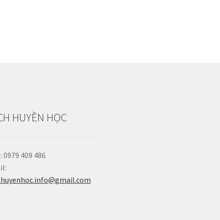
CH HUYỀN HỌC
: 0979 409 486
l:
hhuyenhoc.info@gmail.com