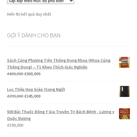
Hiển thị kết quả duy nhất
GỢI Ý DÀNH CHO BẠN
Sách Cúng Phương Tiện Thông Dụng Khoa (Khoa Cúng
Thông Dụng) – Tỳ Kheo Thích Giác Nghiên
Giá
Giá
₫
400,000
₫
300,000
gốc
hiện
là:
tại
Lục Thập Hoa Giáp (Song Ngữ)
₫400,000.
là:
Giá
Giá
₫
299,000
₫
245,000
₫300,000.
gốc
hiện
là:
tại
500 Bài Thuốc Đông Y Gia Truyền Trị Bách Bệnh - Lương y
₫299,000.
là:
Quốc Đương
₫245,000.
₫
299,000