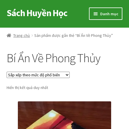
Sách Huyền Học
Đi
Chuyển
Danh mục
đến
đến
Điều
nội
Home
hướng
dung
Trang chủ
Sản phẩm được gắn thẻ “Bí Ẩn Về Phong Thủy”
Sitemap
Bí Ẩn Về Phong Thủy
Shop
Voucher
Hiển thị kết quả duy nhất
Hướng Dẫn
Cart
My account