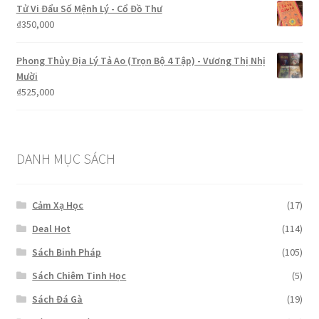
Tử Vi Đẩu Số Mệnh Lý - Cổ Đồ Thư
₫
350,000
Phong Thủy Địa Lý Tả Ao (Trọn Bộ 4 Tập) - Vương Thị Nhị
Mười
₫
525,000
DANH MỤC SÁCH
Cảm Xạ Học
(17)
Deal Hot
(114)
Sách Binh Pháp
(105)
Sách Chiêm Tinh Học
(5)
Sách Đá Gà
(19)