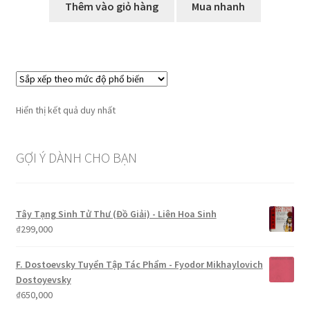
là:
tại
Thêm vào giỏ hàng
Mua nhanh
₫299,000.
là:
₫249,000.
Hiển thị kết quả duy nhất
GỢI Ý DÀNH CHO BẠN
Tây Tạng Sinh Tử Thư (Đồ Giải) - Liên Hoa Sinh
₫
299,000
F. Dostoevsky Tuyển Tập Tác Phẩm - Fyodor Mikhaylovich
Dostoyevsky
₫
650,000