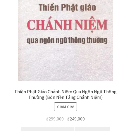
Thiền Phật Giáo Chánh Niệm Qua Ngôn Ngữ Thông
Thường (Bốn Nền Tảng Chánh Niệm)
GIẢM GIÁ!
Giá
Giá
₫
299,000
₫
249,000
gốc
hiện