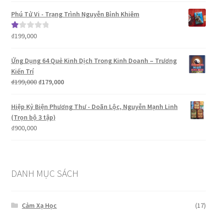
Phú Tử Vi - Trạng Trình Nguyễn Bỉnh Khiêm
₫
199,000
Đ
ượ
c
Ứng Dụng 64 Quẻ Kinh Dịch Trong Kinh Doanh – Trương
xế
Kiến Trí
p
Giá
Giá
₫
199,000
₫
179,000
hạ
gốc
hiện
ng
là:
tại
Hiệp Kỷ Biện Phương Thư - Doãn Lộc, Nguyễn Mạnh Linh
1.
₫199,000.
là:
(Trọn bộ 3 tập)
00
₫179,000.
₫
900,000
5
sa
o
DANH MỤC SÁCH
Cảm Xạ Học
(17)