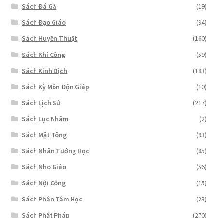
Sách Đá Gà
(19)
Sách Đạo Giáo
(94)
Sách Huyền Thuật
(160)
Sách Khí Công
(59)
Sách Kinh Dịch
(183)
Sách Kỳ Môn Độn Giáp
(10)
Sách Lịch Sử
(217)
Sách Lục Nhâm
(2)
Sách Mật Tông
(93)
Sách Nhân Tướng Học
(85)
Sách Nho Giáo
(56)
Sách Nội Công
(15)
Sách Phân Tâm Học
(23)
Sách Phật Pháp
(270)