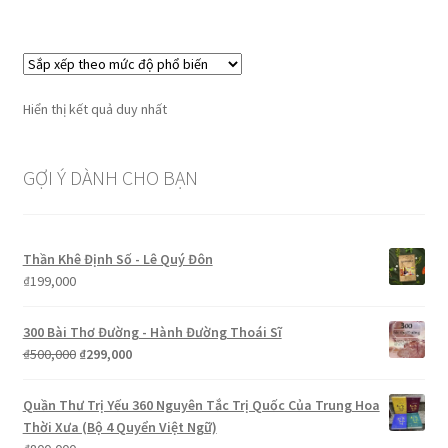
₫255,000.
Hiển thị kết quả duy nhất
GỢI Ý DÀNH CHO BẠN
Thần Khê Định Số - Lê Quý Đôn
₫
199,000
300 Bài Thơ Đường - Hành Đường Thoái Sĩ
Giá
Giá
₫
500,000
₫
299,000
gốc
hiện
là:
tại
Quần Thư Trị Yếu 360 Nguyên Tắc Trị Quốc Của Trung Hoa
₫500,000.
là:
Thời Xưa (Bộ 4 Quyển Việt Ngữ)
₫299,000.