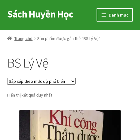
Sách Huyền Học
Đi
Chuyển
Danh mục
đến
đến
Điều
nội
Home
hướng
dung
Trang chủ
Sản phẩm được gắn thẻ “BS Lý Vệ”
Sitemap
BS Lý Vệ
Shop
Voucher
Hiển thị kết quả duy nhất
Hướng Dẫn
Cart
My account