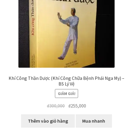
Khí Công Thần Dược (Khí Công Chữa Bệnh Phái Nga My) –
BS Lý Vệ
GIẢM GIÁ!
Giá
Giá
₫
300,000
₫
255,000
gốc
hiện
là:
tại
Thêm vào giỏ hàng
Mua nhanh
₫300,000.
là: