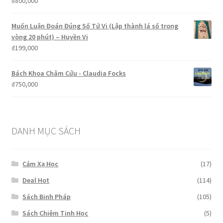
₫
800,000
Muốn Luận Đoán Đúng Số Tử Vi (Lập thành lá số trong
vòng 20 phút) – Huyền Vi
₫
199,000
Bách Khoa Châm Cứu - Claudia Focks
₫
750,000
DANH MỤC SÁCH
Cảm Xạ Học
(17)
Deal Hot
(114)
Sách Binh Pháp
(105)
Sách Chiêm Tinh Học
(5)