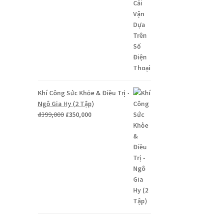
Khí Công Sức Khỏe & Điều Trị -
Ngô Gia Hy (2 Tập)
Giá
Giá
₫
399,000
₫
350,000
gốc
hiện
là:
tại
₫399,000.
là:
₫350,000.