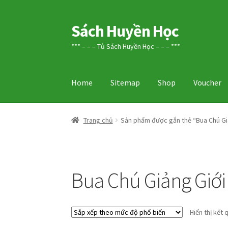
Sách Huyền Học
Đi
Chuyển
đến
đến
*** – – – Tủ Sách Huyền Học – – – ***
Điều
nội
hướng
dung
Home
Sitemap
Shop
Voucher
Trang chủ
Sản phẩm được gắn thẻ “Bua Chú Giả
Bua Chú Giảng Giới 
Hiển thị kết 