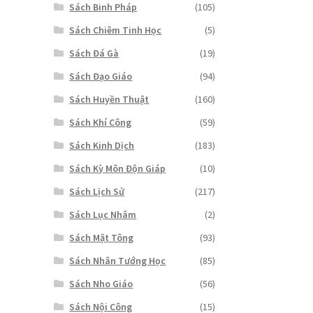
Sách Binh Pháp
(105)
Sách Chiêm Tinh Học
(5)
Sách Đá Gà
(19)
Sách Đạo Giáo
(94)
Sách Huyền Thuật
(160)
Sách Khí Công
(59)
Sách Kinh Dịch
(183)
Sách Kỳ Môn Độn Giáp
(10)
Sách Lịch Sử
(217)
Sách Lục Nhâm
(2)
Sách Mật Tông
(93)
Sách Nhân Tướng Học
(85)
Sách Nho Giáo
(56)
Sách Nội Công
(15)