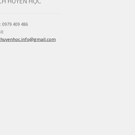
CH HUYỀN HỌC
: 0979 409 486
l:
hhuyenhoc.info@gmail.com