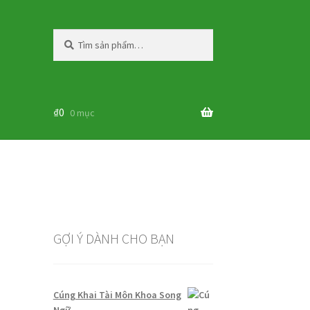
Tìm
Tìm
kiếm:
kiếm
₫
0
0 mục
GỢI Ý DÀNH CHO BẠN
Cúng Khai Tài Môn Khoa Song