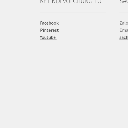
KẾT NỐI VỚI CHÚNG TÔI
SÁ
Facebook
Zalo
Pinterest
Emai
Youtube
sac