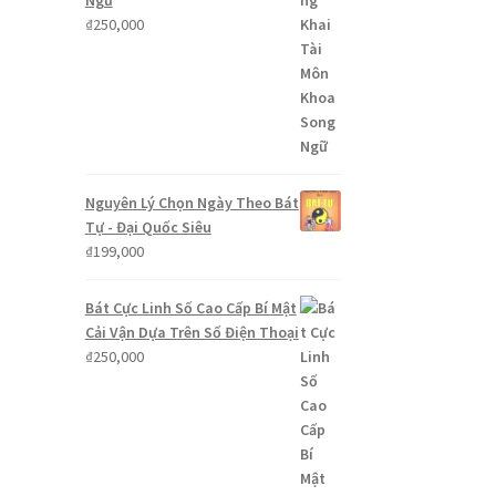
Ngữ
₫
250,000
Nguyên Lý Chọn Ngày Theo Bát
Tự - Đại Quốc Siêu
₫
199,000
Bát Cực Linh Số Cao Cấp Bí Mật
Cải Vận Dựa Trên Số Điện Thoại
₫
250,000