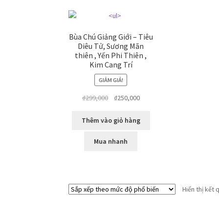
Bùa Chú Giảng Giới – Tiêu
Diêu Tử, Sương Mãn
thiên , Yến Phi Thiên ,
Kim Cang Trí
GIẢM GIÁ!
Giá
Giá
₫
299,000
₫
250,000
gốc
hiện
là:
tại
Thêm vào giỏ hàng
₫299,000.
là:
₫250,000.
Mua nhanh
Hiển thị kết 