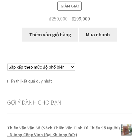
Được xếp
GIẢM GIÁ!
hạng
5.00
5
sao
Giá
Giá
₫
250,000
₫
199,000
gốc
hiện
là:
tại
Thêm vào giỏ hàng
Mua nhanh
₫250,000.
là:
₫199,000.
Hiển thị kết quả duy nhất
GỢI Ý DÀNH CHO BẠN
Thiên Văn Vận Số (Sách Thiên Văn Tinh Tú Chiếu Số Người)
- Dương Công Vinh (Đại Khương Đức)