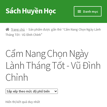
Sách Huyền Học
Đi
Chuyển
Danh mục
đến
đến
Điều
nội
Home
hướng
dung
Trang chủ
Sản phẩm được gắn thẻ “Cẩm Nang Chọn Ngày Lành
Tháng Tốt - Vũ Đình Chỉnh”
Sitemap
Shop
Cẩm Nang Chọn Ngày
Voucher
Lành Tháng Tốt - Vũ Đình
Chỉnh
Hướng Dẫn
Cart
My account
Hiển thị kết quả duy nhất