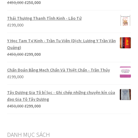
Giá
Giá
₫
450,000
₫
250,000
gốc
hiện
là:
tại
Thái Thượng Thanh Tĩnh Kinh - Lão Tử
₫450,000.
là:
₫
199,000
₫250,000.
Y Học Tam Tự Kinh - Trần Tu Viên (Dịch: Lương Y Trần Văn
Quảng)
Giá
Giá
₫
450,000
₫
299,000
gốc
hiện
là:
tại
Chẩn Đoán Bằng Mạch Chẩn Và Thiệt Chẩn - Trần Thúy
₫450,000.
là:
₫
199,000
₫299,000.
Tây Dương Gia Tô bí lục - Ghi chép những chuyện kín của
đạo Gia Tô Tây Dương
Giá
Giá
₫
450,000
₫
299,000
gốc
hiện
là:
tại
₫450,000.
là:
₫299,000.
DANH MỤC SÁCH