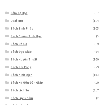
Cảm Xạ Học
(17)
Deal Hot
(114)
Sách Binh Pháp
(105)
Sách Chiêm Tinh Học
(5)
Sách Đá Gà
(19)
Sách Đạo Giáo
(94)
Sách Huyền Thuật
(160)
Sách Khí Công
(59)
Sách Kinh Dịch
(183)
Sách Kỳ Môn Độn Giáp
(10)
Sách Lịch Sử
(217)
Sách Lục Nhâm
(2)