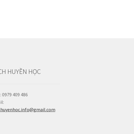
CH HUYỀN HỌC
: 0979 409 486
l:
hhuyenhoc.info@gmail.com