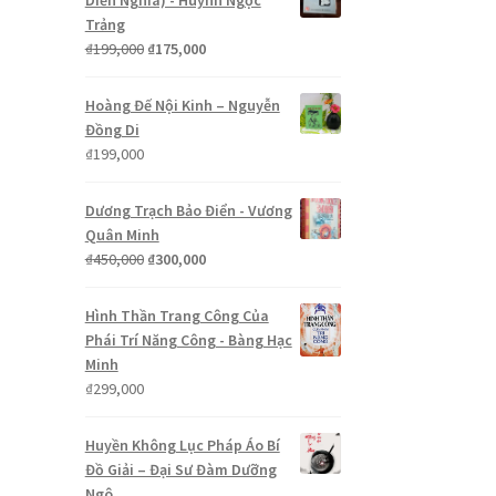
Diễn Nghĩa) - Huỳnh Ngọc
Trảng
Giá
Giá
₫
199,000
₫
175,000
gốc
hiện
là:
tại
Hoàng Đế Nội Kinh – Nguyễn
₫199,000.
là:
Đồng Di
₫175,000.
₫
199,000
Dương Trạch Bảo Điển - Vương
Quân Minh
Giá
Giá
₫
450,000
₫
300,000
gốc
hiện
là:
tại
Hình Thần Trang Công Của
₫450,000.
là:
Phái Trí Năng Công - Bàng Hạc
₫300,000.
Minh
₫
299,000
Huyền Không Lục Pháp Áo Bí
Đồ Giải – Đại Sư Đàm Dưỡng
Ngô