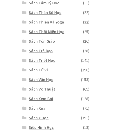
Sách Tâm Lý Học
(11)
Sách Thần Số Học
(22)
Sách Thiền Và Yoga
(32)
Sách Thôi Miên Học
(25)
Sách Tôn Giáo
(26)
Sách Trà Đạo
(28)
Sách Triết Học
(141)
Sách Tử Vi
(290)
Sách Văn Học
(153)
Sách Võ Thuật
(69)
Sách Xem Bói
(128)
Sách Xưa
(71)
Sách Y Học
(391)
Siêu Hình Học
(18)