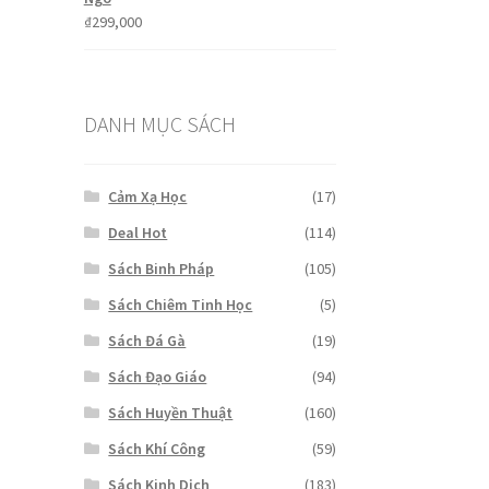
₫
299,000
DANH MỤC SÁCH
Cảm Xạ Học
(17)
Deal Hot
(114)
Sách Binh Pháp
(105)
Sách Chiêm Tinh Học
(5)
Sách Đá Gà
(19)
Sách Đạo Giáo
(94)
Sách Huyền Thuật
(160)
Sách Khí Công
(59)
Sách Kinh Dịch
(183)