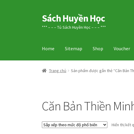
Sách Huyền Học
Đi
Chuyển
đến
đến
*** – – – Tủ Sách Huyền Học – – – ***
Điều
nội
hướng
dung
Home
Sitemap
Shop
Voucher
Trang chủ
Sản phẩm được gắn thẻ “Căn Bản Th
Căn Bản Thiền Minh
Hiển thị kết 