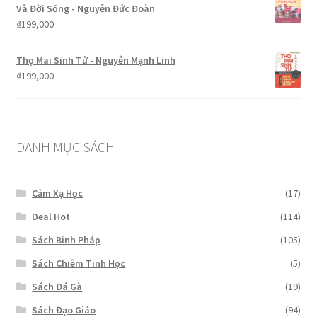
Và Đời Sống - Nguyễn Đức Đoàn
₫
199,000
Thọ Mai Sinh Tử - Nguyễn Mạnh Linh
₫
199,000
DANH MỤC SÁCH
Cảm Xạ Học
(17)
Deal Hot
(114)
Sách Binh Pháp
(105)
Sách Chiêm Tinh Học
(5)
Sách Đá Gà
(19)
Sách Đạo Giáo
(94)