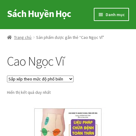
Sách Huyền Học
Đi
Chuyển
Danh mục
đến
đến
Điều
nội
Home
hướng
dung
Trang chủ
Sản phẩm được gắn thẻ “Cao Ngọc Vĩ”
Sitemap
Cao Ngọc Vĩ
Shop
Voucher
Hiển thị kết quả duy nhất
Hướng Dẫn
Cart
My account