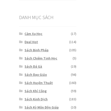
là:
tại
₫4,500,000.
là:
₫4,000,000.
DANH MỤC SÁCH
Cảm Xạ Học
(17)
Deal Hot
(114)
Sách Binh Pháp
(105)
Sách Chiêm Tinh Học
(5)
Sách Đá Gà
(19)
Sách Đạo Giáo
(94)
Sách Huyền Thuật
(160)
Sách Khí Công
(59)
Sách Kinh Dịch
(183)
Sách Kỳ Môn Độn Giáp
(10)