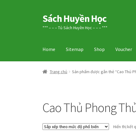
Sách Huyền Học
Đi
Chuyển
đến
đến
*** – – – Tủ Sách Huyền Học – – – ***
Điều
nội
hướng
dung
Home
Sitemap
Shop
Voucher
Trang chủ
Sản phẩm được gắn thẻ “Cao Thủ Pho
Cao Thủ Phong Thủy
Hiển thị kết 