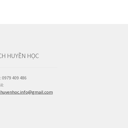
CH HUYỀN HỌC
: 0979 409 486
l:
hhuyenhoc.info@gmail.com