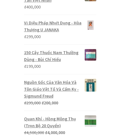
Tần Việt Nhân
₫
400,000
Vi Diệu Pháp Nhựt Dụng - Hòa
Thượng U JANAKA
₫
299,000
150 Cây Thuốc Nam Thường
Dùng - Bùi Chí Hiếu
₫
199,000
Nguồn Gốc Của Văn Hóa Và
Tôn Giáo Vật Tổ Và Cấm Kỵ -
Sigmund Freud
Giá
Giá
₫
299,000
₫
200,000
gốc
hiện
là:
tại
Quan Khí - Hồng Mông Thụ
₫299,000.
là:
(Trọn Bộ 20 Quyển)
₫200,000.
Giá
Giá
₫
4,500,000
₫
4,000,000
gốc
hiện