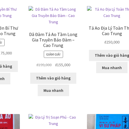
xếp
theo
mức
độ
yền Bí Thư
Tả Ao Địa Lý Toàn Th
phổ
ao Trung
Cao Trung
Dã Đàm Tả Ao Tầm Long
biến
Gia Truyền Bảo Đàm –
₫
250,000
Á!
Cao Trung
Giá
175,000
GIẢM GIÁ!
Thêm vào giỏ hàn
c
hiện
Giá
Giá
₫
199,000
₫
155,000
tại
ỏ hàng
Mua nhanh
gốc
hiện
9,000.
là:
là:
tại
₫175,000.
Thêm vào giỏ hàng
anh
₫199,000.
là:
₫155,000.
Mua nhanh