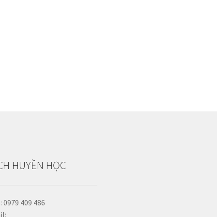
CH HUYỀN HỌC
: 0979 409 486
l: