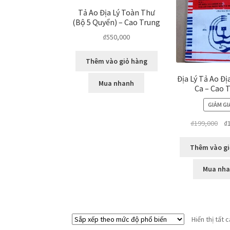
Tả Ao Địa Lý Toàn Thư
(Bộ 5 Quyển) – Cao Trung
₫
550,000
Thêm vào giỏ hàng
Địa Lý Tả Ao Đị
Mua nhanh
Ca – Cao 
GIẢM GI
Giá
₫
199,000
₫
gố
là:
Thêm vào gi
₫19
Mua nh
Hiển thị tất 