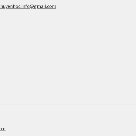
hhuyenhoc.info@gmail.com
rce
.