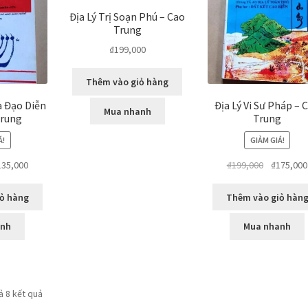
Địa Lý Trị Soạn Phú – Cao
Trung
₫
199,000
Thêm vào giỏ hàng
a Đạo Diễn
Địa Lý Vi Sư Pháp – 
Mua nhanh
Trung
Trung
Á!
GIẢM GIÁ!
Giá
Giá
135,000
₫
199,000
₫
175,000
c
hiện
gốc
tại
là:
ỏ hàng
Thêm vào giỏ hàn
9,000.
là:
₫199,000.
₫135,000.
anh
Mua nhanh
Đã
cả 8 kết quả