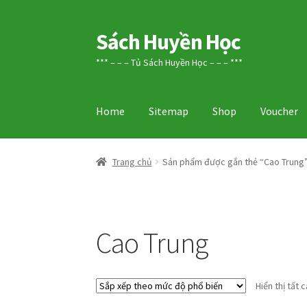
Sách Huyền Học
Đi
Chuyển
đến
đến
*** – – – Tủ Sách Huyền Học – – – ***
Điều
nội
hướng
dung
Home
Sitemap
Shop
Voucher
Trang chủ
Sản phẩm được gắn thẻ “Cao Trung
Cao Trung
Hiển thị tất 