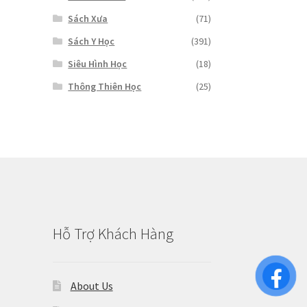
Sách Xưa
(71)
Sách Y Học
(391)
Siêu Hình Học
(18)
Thông Thiên Học
(25)
Hỗ Trợ Khách Hàng
About Us