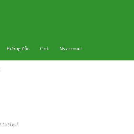
Hướng Dẫn
Cart
My account
”
Đã
cả 8 kết quả
sắp