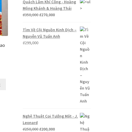
Quách Lâm Khí Công - Hoàng
Mộng Khánh & Hoàng Thái
Giá
Giá
₫
350,000
₫
270,000
gốc
hiện
là:
tại
Tìm Về Cội Nguồn Kinh Dịch –
₫350,000.
là:
Nguyễn Vũ Tuấn Anh
₫270,000.
₫
299,000
Cao
Giá
hiện
tại
g
là:
₫175,000.
Nghệ Thuật Coi Tướng Mặt - J.
Leonard
Giá
Giá
₫
250,000
₫
200,000