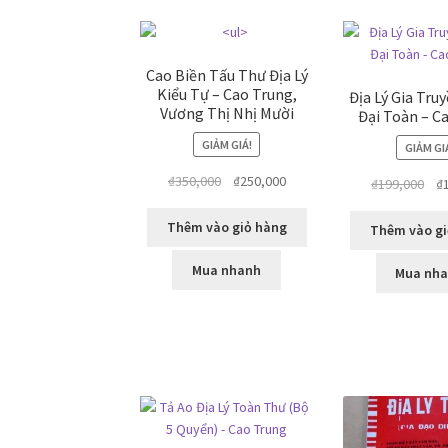
Cao Biền Tấu Thư Địa Lý
Kiểu Tự – Cao Trung,
Địa Lý Gia Tru
Vương Thị Nhị Mười
Đại Toàn – C
GIẢM GIÁ!
GIẢM GI
Giá
Giá
₫
350,000
₫
250,000
Giá
₫
199,000
₫
gốc
hiện
gố
là:
tại
là:
Thêm vào giỏ hàng
Thêm vào gi
₫350,000.
là:
₫19
₫250,000.
Mua nhanh
Mua nh