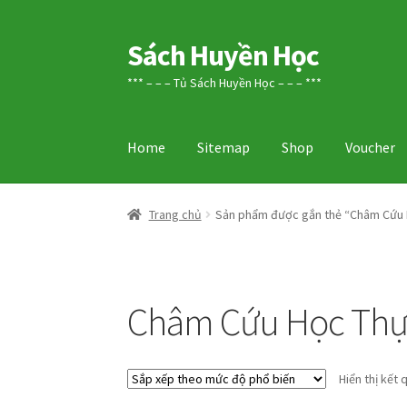
Sách Huyền Học
Đi
Chuyển
đến
đến
*** – – – Tủ Sách Huyền Học – – – ***
Điều
nội
hướng
dung
Home
Sitemap
Shop
Voucher
Trang chủ
Sản phẩm được gắn thẻ “Châm Cứu H
Châm Cứu Học Thực
Hiển thị kết 