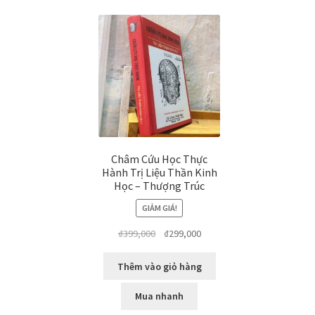
Châm Cứu Học Thực
Hành Trị Liệu Thần Kinh
Học – Thượng Trúc
GIẢM GIÁ!
Giá
Giá
₫
399,000
₫
299,000
gốc
hiện
là:
tại
Thêm vào giỏ hàng
₫399,000.
là:
₫299,000.
Mua nhanh