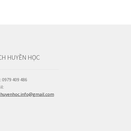
CH HUYỀN HỌC
: 0979 409 486
l:
hhuyenhoc.info@gmail.com