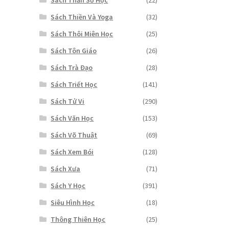
Sách Thiền Và Yoga
(32)
Sách Thôi Miên Học
(25)
Sách Tôn Giáo
(26)
Sách Trà Đạo
(28)
Sách Triết Học
(141)
Sách Tử Vi
(290)
Sách Văn Học
(153)
Sách Võ Thuật
(69)
Sách Xem Bói
(128)
Sách Xưa
(71)
Sách Y Học
(391)
Siêu Hình Học
(18)
Thông Thiên Học
(25)