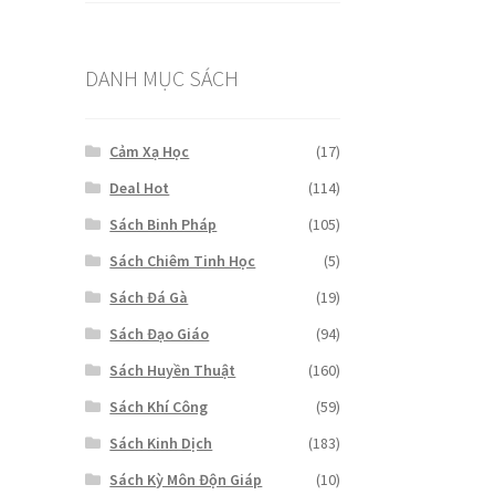
DANH MỤC SÁCH
Cảm Xạ Học
(17)
Deal Hot
(114)
Sách Binh Pháp
(105)
Sách Chiêm Tinh Học
(5)
Sách Đá Gà
(19)
Sách Đạo Giáo
(94)
Sách Huyền Thuật
(160)
Sách Khí Công
(59)
Sách Kinh Dịch
(183)
Sách Kỳ Môn Độn Giáp
(10)