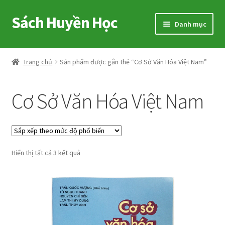
Sách Huyền Học
Đi
Chuyển
Danh mục
đến
đến
Điều
nội
Home
hướng
dung
Trang chủ
Sản phẩm được gắn thẻ “Cơ Sở Văn Hóa Việt Nam”
Sitemap
Cơ Sở Văn Hóa Việt Nam
Shop
Voucher
Đã
Hiển thị tất cả 3 kết quả
Hướng Dẫn
sắp
xếp
Cart
theo
mức
My account
độ
phổ