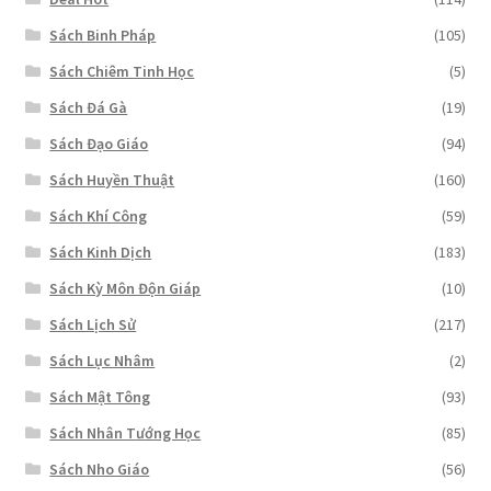
Sách Binh Pháp
(105)
Sách Chiêm Tinh Học
(5)
Sách Đá Gà
(19)
Sách Đạo Giáo
(94)
Sách Huyền Thuật
(160)
Sách Khí Công
(59)
Sách Kinh Dịch
(183)
Sách Kỳ Môn Độn Giáp
(10)
Sách Lịch Sử
(217)
Sách Lục Nhâm
(2)
Sách Mật Tông
(93)
Sách Nhân Tướng Học
(85)
Sách Nho Giáo
(56)