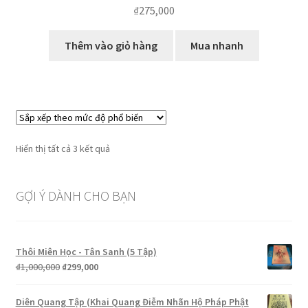
₫
275,000
Thêm vào giỏ hàng
Mua nhanh
Đã
Hiển thị tất cả 3 kết quả
sắp
xếp
GỢI Ý DÀNH CHO BẠN
theo
mức
độ
phổ
Thôi Miên Học - Tân Sanh (5 Tập)
biến
Giá
Giá
₫
1,000,000
₫
299,000
gốc
hiện
là:
tại
Diên Quang Tập (Khai Quang Điễm Nhãn Hộ Pháp Phật