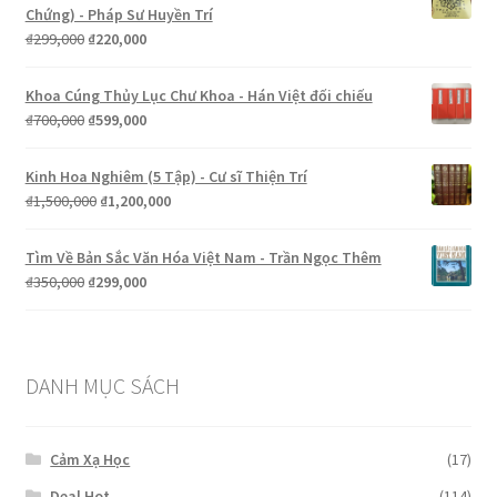
₫1,000,000.
là:
Chứng) - Pháp Sư Huyền Trí
₫299,000.
Giá
Giá
₫
299,000
₫
220,000
gốc
hiện
là:
tại
Khoa Cúng Thủy Lục Chư Khoa - Hán Việt đối chiếu
₫299,000.
là:
Giá
Giá
₫
700,000
₫
599,000
₫220,000.
gốc
hiện
là:
tại
Kinh Hoa Nghiêm (5 Tập) - Cư sĩ Thiện Trí
₫700,000.
là:
Giá
Giá
₫
1,500,000
₫
1,200,000
₫599,000.
gốc
hiện
là:
tại
Tìm Về Bản Sắc Văn Hóa Việt Nam - Trần Ngọc Thêm
₫1,500,000.
là:
Giá
Giá
₫
350,000
₫
299,000
₫1,200,000.
gốc
hiện
là:
tại
₫350,000.
là:
₫299,000.
DANH MỤC SÁCH
Cảm Xạ Học
(17)
Deal Hot
(114)