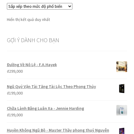
Hiển thị kết quả duy nhất
GỢI Ý DÀNH CHO BẠN
Đường Về Nô Lệ - F.A.Hayek
₫
299,000
Ngũ Quỷ Vận Tài Tăng Tài Lộc Theo Phong Thủy
₫
199,000
Chữa Lành Bằng Luân Xa - Jennie Harding
₫
199,000
Huyền Không Ngũ Bộ - Master Thầy phong thuỷ Nguyễn