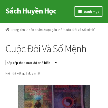
Sách Huyền Học
Đi
Chuyển
Danh mục
đến
đến
Điều
nội
Home
hướng
dung
Trang chủ
Sản phẩm được gắn thẻ “Cuộc Đời Và Số Mệnh”
Sitemap
Cuộc Đời Và Số Mệnh
Shop
Voucher
Hiển thị kết quả duy nhất
Hướng Dẫn
Cart
My account