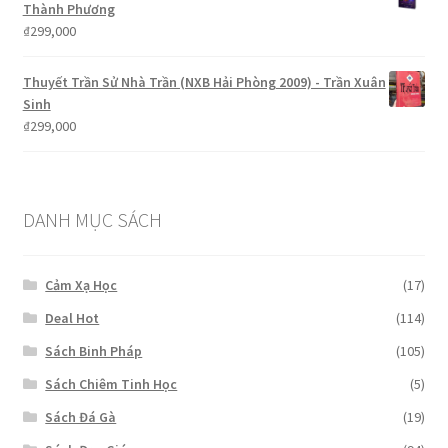
Thành Phương
₫
299,000
Thuyết Trần Sử Nhà Trần (NXB Hải Phòng 2009) - Trần Xuân
Sinh
₫
299,000
DANH MỤC SÁCH
Cảm Xạ Học
(17)
Deal Hot
(114)
Sách Binh Pháp
(105)
Sách Chiêm Tinh Học
(5)
Sách Đá Gà
(19)