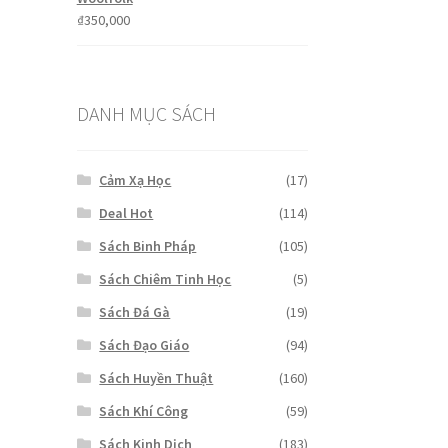
₫
350,000
DANH MỤC SÁCH
Cảm Xạ Học
(17)
Deal Hot
(114)
Sách Binh Pháp
(105)
Sách Chiêm Tinh Học
(5)
Sách Đá Gà
(19)
Sách Đạo Giáo
(94)
Sách Huyền Thuật
(160)
Sách Khí Công
(59)
Sách Kinh Dịch
(183)