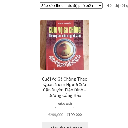
Hiển thị kết 
Cưới Vợ Gả Chồng Theo
Quan Niệm Người Xưa
Căn Duyên Tiền Định –
Dương Công Hầu
GIẢM GIÁ!
Giá
Giá
₫
299,000
₫
199,000
gốc
hiện
là:
tại
Thêm vào giỏ hàng