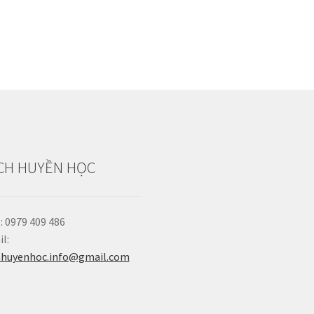
CH HUYỀN HỌC
: 0979 409 486
l:
hhuyenhoc.info@gmail.com