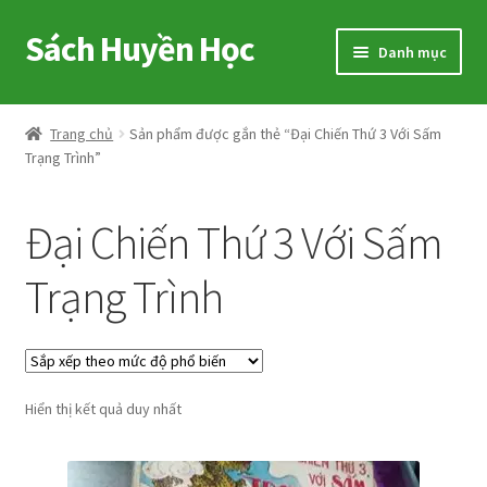
Sách Huyền Học
Đi
Chuyển
Danh mục
đến
đến
Điều
nội
Home
hướng
dung
Trang chủ
Sản phẩm được gắn thẻ “Đại Chiến Thứ 3 Với Sấm
Trạng Trình”
Sitemap
Shop
Đại Chiến Thứ 3 Với Sấm
Voucher
Trạng Trình
Hướng Dẫn
Cart
Hiển thị kết quả duy nhất
My account