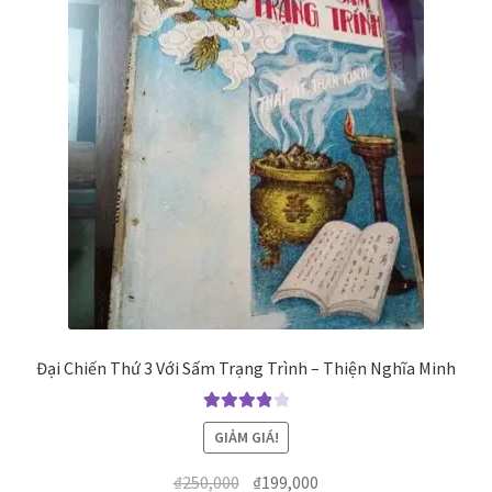
Đại Chiến Thứ 3 Với Sấm Trạng Trình – Thiện Nghĩa Minh
Được xếp
GIẢM GIÁ!
hạng
4.00
5 sao
Giá
Giá
₫
250,000
₫
199,000