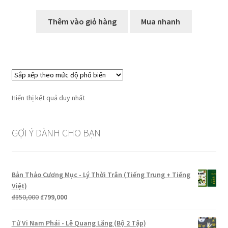
gốc
hiện
là:
tại
Thêm vào giỏ hàng
Mua nhanh
₫250,000.
là:
₫199,000.
Hiển thị kết quả duy nhất
GỢI Ý DÀNH CHO BẠN
Bản Thảo Cương Mục - Lý Thời Trân (Tiếng Trung + Tiếng
Việt)
Giá
Giá
₫
850,000
₫
799,000
gốc
hiện
là:
tại
Tử Vi Nam Phái - Lê Quang Lăng (Bộ 2 Tập)