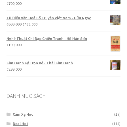
₫850,000.
là:
₫
700,000
₫799,000.
Từ Điển Văn Hoá Cổ Truyền Việt Nam - Hữu Ngọc
Giá
Giá
₫
600,000
₫
499,000
gốc
hiện
là:
tại
Nghệ Thuật Chỉ Đạo Chiến Tranh - Hồ Hán Sơn
₫600,000.
là:
₫
199,000
₫499,000.
Kim Oanh Ký Trọn Bộ - Thái Kim Oanh
₫
299,000
DANH MỤC SÁCH
Cảm Xạ Học
(17)
Deal Hot
(114)