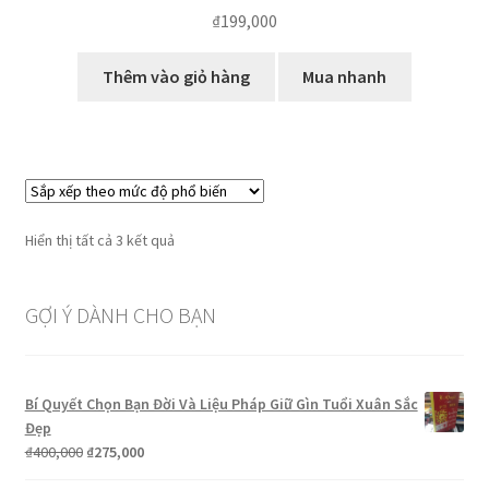
₫
199,000
Thêm vào giỏ hàng
Mua nhanh
Đã
Hiển thị tất cả 3 kết quả
sắp
xếp
GỢI Ý DÀNH CHO BẠN
theo
mức
độ
phổ
Bí Quyết Chọn Bạn Đời Và Liệu Pháp Giữ Gìn Tuổi Xuân Sắc
biến
Đẹp
Giá
Giá
₫
400,000
₫
275,000
gốc
hiện