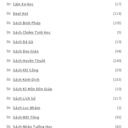
Cảm Xạ Học
(17)
Deal Hot
(114)
Sách Binh Pháp
(105)
Sách Chiêm Tinh Học
(5)
Sách Đá Gà
(19)
Sách Đạo Giáo
(94)
Sách Huyền Thuật
(160)
Sách Khí Công
(59)
Sách Kinh Dịch
(183)
Sách Kỳ Môn Độn Giáp
(10)
Sách Lịch Sử
(217)
Sách Lục Nhâm
(2)
Sách Mật Tông
(93)
Sách Nhân Tướng Học
(85)