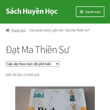
Sách Huyền Học
Đi
Chuyển
Danh mục
đến
đến
Điều
nội
Home
hướng
dung
Trang chủ
Sản phẩm được gắn thẻ “Đạt Ma Thiền Sư”
Sitemap
Đạt Ma Thiền Sư
Shop
Voucher
Đã
Hiển thị tất cả 3 kết quả
Hướng Dẫn
sắp
xếp
Cart
theo
mức
My account
độ
phổ