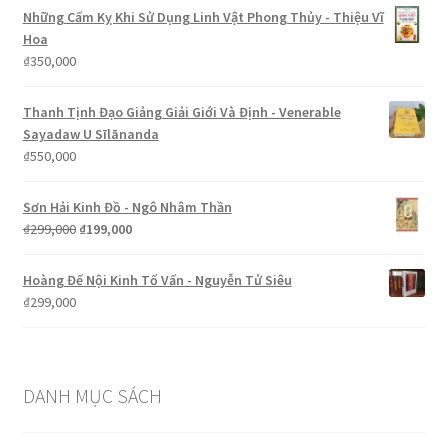
là:
tại
Những Cấm Kỵ Khi Sử Dụng Linh Vật Phong Thủy - Thiệu Vĩ
₫400,000.
là:
Hoa
₫275,000.
₫
350,000
Thanh Tịnh Đạo Giảng Giải Giới Và Định - Venerable
Sayadaw U Sīlānanda
₫
550,000
Sơn Hải Kinh Đồ - Ngô Nhâm Thần
Giá
Giá
₫
299,000
₫
199,000
gốc
hiện
là:
tại
Hoàng Đế Nội Kinh Tố Vấn - Nguyễn Tử Siêu
₫299,000.
là:
₫
299,000
₫199,000.
DANH MỤC SÁCH