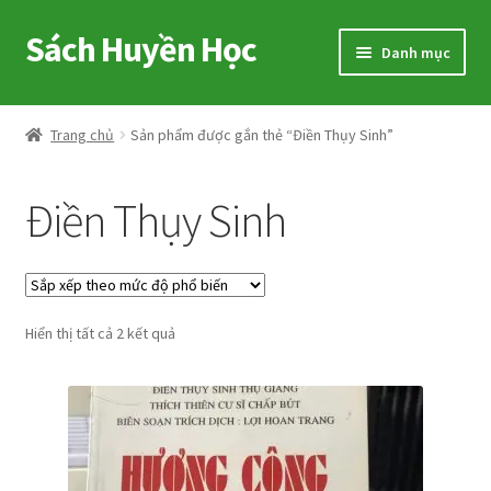
Sách Huyền Học
Đi
Chuyển
Danh mục
đến
đến
Điều
nội
Home
hướng
dung
Trang chủ
Sản phẩm được gắn thẻ “Điền Thụy Sinh”
Sitemap
Điền Thụy Sinh
Shop
Voucher
Đã
Hiển thị tất cả 2 kết quả
Hướng Dẫn
sắp
xếp
Cart
theo
mức
My account
độ
phổ