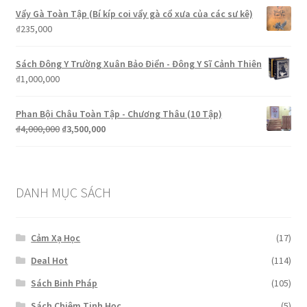
là:
tại
Vẩy Gà Toàn Tập (Bí kíp coi vẩy gà cổ xưa của các sư kê)
₫250,000.
là:
₫
235,000
₫200,000.
Sách Đông Y Trường Xuân Bảo Điển - Đông Y Sĩ Cảnh Thiên
₫
1,000,000
Phan Bội Châu Toàn Tập - Chương Thâu (10 Tập)
Giá
Giá
₫
4,000,000
₫
3,500,000
gốc
hiện
là:
tại
₫4,000,000.
là:
₫3,500,000.
DANH MỤC SÁCH
Cảm Xạ Học
(17)
Deal Hot
(114)
Sách Binh Pháp
(105)
Sách Chiêm Tinh Học
(5)