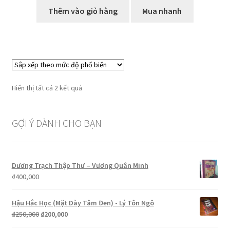
Thêm vào giỏ hàng
Mua nhanh
Đã
Hiển thị tất cả 2 kết quả
sắp
xếp
GỢI Ý DÀNH CHO BẠN
theo
mức
độ
phổ
Dương Trạch Thập Thư – Vương Quân Minh
biến
₫
400,000
Hậu Hắc Học (Mặt Dày Tâm Đen) - Lý Tôn Ngô
Giá
Giá
₫
250,000
₫
200,000
gốc
hiện