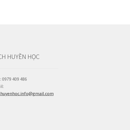
CH HUYỀN HỌC
: 0979 409 486
l:
hhuyenhoc.info@gmail.com