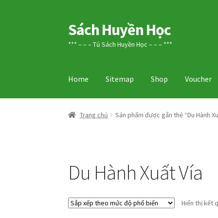
Sách Huyền Học
Đi
Chuyển
đến
đến
*** – – – Tủ Sách Huyền Học – – – ***
Điều
nội
hướng
dung
Home
Sitemap
Shop
Voucher
Trang chủ
Sản phẩm được gắn thẻ “Du Hành Xu
Du Hành Xuất Vía
Hiển thị kết 