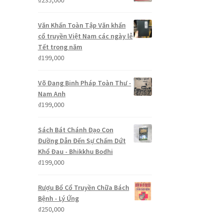
₫
235,000
Văn Khấn Toàn Tập Văn khấn
cổ truyền Việt Nam các ngày lễ
Tết trong năm
₫
199,000
Võ Đang Binh Pháp Toàn Thư -
Nam Anh
₫
199,000
Sách Bát Chánh Đạo Con
Đường Dẫn Đến Sự Chấm Dứt
Khổ Đau - Bhikkhu Bodhi
₫
199,000
Rượu Bổ Cổ Truyền Chữa Bách
Bệnh - Lý Ứng
₫
250,000