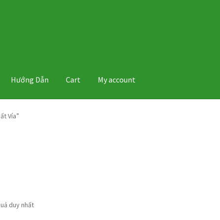
Hướng Dẫn
Cart
My account
ất Vía”
quả duy nhất