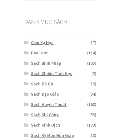
DANH MỤC SÁCH
Cảm Xạ Học
(17)
Deal Hot
(114)
Sách Binh Pháp
(105)
Sách Chiêm Tinh Học
(5)
Sách Đá Gà
(19)
Sách Đạo Giáo
(94)
Sách Huyền Thuật
(160)
Sách Khí Công
(59)
Sách Kinh Dịch
(183)
Sách Kỳ Môn Độn Giáp
(10)