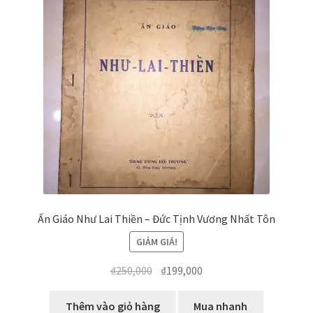
Ấn Giáo Như Lai Thiền – Đức Tịnh Vương Nhất Tôn
GIẢM GIÁ!
Giá
Giá
₫
250,000
₫
199,000
gốc
hiện
là:
tại
Thêm vào giỏ hàng
Mua nhanh