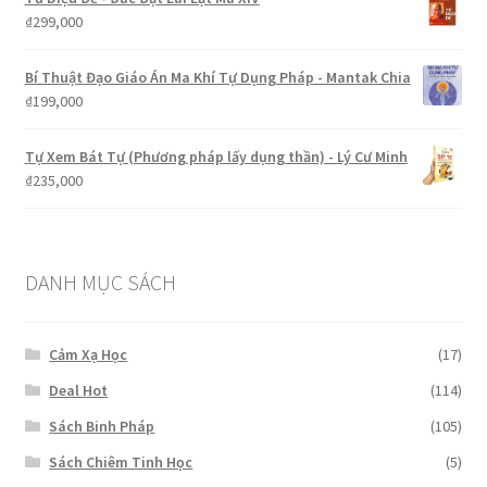
₫599,000.
là:
₫
299,000
₫499,000.
Bí Thuật Đạo Giáo Án Ma Khí Tự Dụng Pháp - Mantak Chia
₫
199,000
Tự Xem Bát Tự (Phương pháp lấy dụng thần) - Lý Cư Minh
₫
235,000
DANH MỤC SÁCH
Cảm Xạ Học
(17)
Deal Hot
(114)
Sách Binh Pháp
(105)
Sách Chiêm Tinh Học
(5)