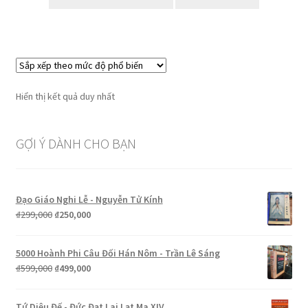
₫250,000.
là:
₫199,000.
Hiển thị kết quả duy nhất
GỢI Ý DÀNH CHO BẠN
Đạo Giáo Nghi Lễ - Nguyễn Tử Kính
Giá
Giá
₫
299,000
₫
250,000
gốc
hiện
là:
tại
5000 Hoành Phi Câu Đối Hán Nôm - Trần Lê Sáng
₫299,000.
là:
Giá
Giá
₫
599,000
₫
499,000
₫250,000.
gốc
hiện
là:
tại
Tứ Diệu Đế - Đức Đạt Lai Lạt Ma XIV