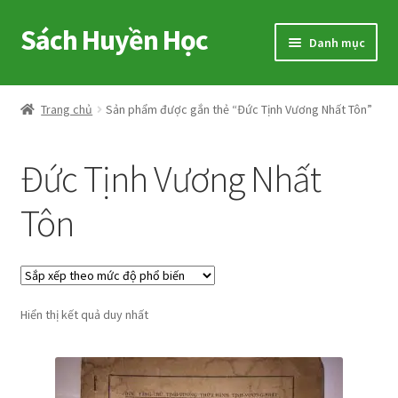
Sách Huyền Học
Đi
Chuyển
Danh mục
đến
đến
Điều
nội
Home
hướng
dung
Trang chủ
Sản phẩm được gắn thẻ “Đức Tịnh Vương Nhất Tôn”
Sitemap
Đức Tịnh Vương Nhất
Shop
Tôn
Voucher
Hướng Dẫn
Hiển thị kết quả duy nhất
Cart
My account