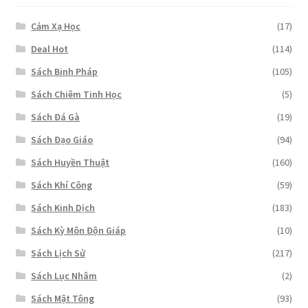
Cảm Xạ Học
(17)
Deal Hot
(114)
Sách Binh Pháp
(105)
Sách Chiêm Tinh Học
(5)
Sách Đá Gà
(19)
Sách Đạo Giáo
(94)
Sách Huyền Thuật
(160)
Sách Khí Công
(59)
Sách Kinh Dịch
(183)
Sách Kỳ Môn Độn Giáp
(10)
Sách Lịch Sử
(217)
Sách Lục Nhâm
(2)
Sách Mật Tông
(93)