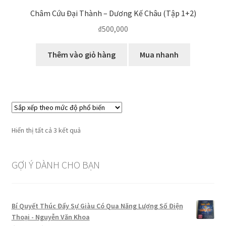
Châm Cứu Đại Thành – Dương Kế Châu (Tập 1+2)
₫
500,000
Thêm vào giỏ hàng
Mua nhanh
Đã
Hiển thị tất cả 3 kết quả
sắp
xếp
GỢI Ý DÀNH CHO BẠN
theo
mức
độ
phổ
Bí Quyết Thúc Đẩy Sự Giàu Có Qua Năng Lượng Số Điện
biến
Thoại - Nguyễn Văn Khoa