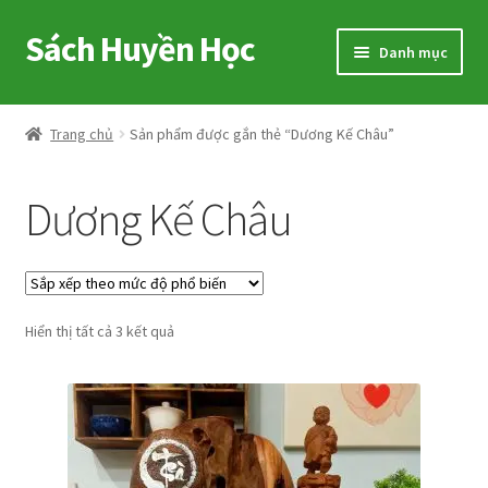
Sách Huyền Học
Đi
Chuyển
Danh mục
đến
đến
Điều
nội
Home
hướng
dung
Trang chủ
Sản phẩm được gắn thẻ “Dương Kế Châu”
Sitemap
Dương Kế Châu
Shop
Voucher
Đã
Hiển thị tất cả 3 kết quả
Hướng Dẫn
sắp
xếp
Cart
theo
mức
My account
độ
phổ