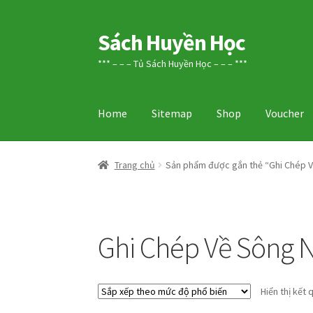
Sách Huyền Học
Đi
Chuyển
đến
đến
*** – – – Tủ Sách Huyền Học – – – ***
Điều
nội
hướng
dung
Home
Sitemap
Shop
Voucher
Trang chủ
Sản phẩm được gắn thẻ “Ghi Chép 
Ghi Chép Về Sông 
Hiển thị kết 