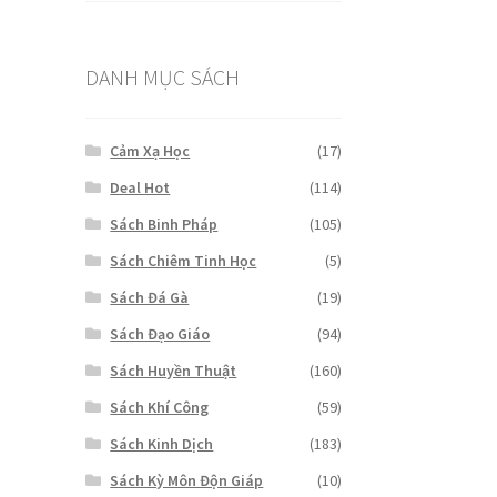
DANH MỤC SÁCH
Cảm Xạ Học
(17)
Deal Hot
(114)
Sách Binh Pháp
(105)
Sách Chiêm Tinh Học
(5)
Sách Đá Gà
(19)
Sách Đạo Giáo
(94)
Sách Huyền Thuật
(160)
Sách Khí Công
(59)
Sách Kinh Dịch
(183)
Sách Kỳ Môn Độn Giáp
(10)