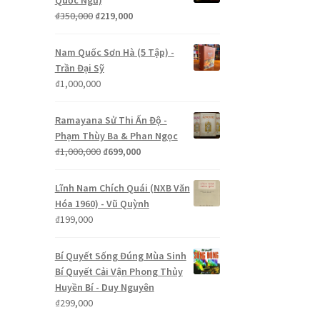
Quốc Ngữ)
Giá
Giá
₫
350,000
₫
219,000
gốc
hiện
là:
tại
Nam Quốc Sơn Hà (5 Tập) -
₫350,000.
là:
Trần Đại Sỹ
₫219,000.
₫
1,000,000
Ramayana Sử Thi Ấn Độ -
Phạm Thùy Ba & Phan Ngọc
Giá
Giá
₫
1,000,000
₫
699,000
gốc
hiện
là:
tại
Lĩnh Nam Chích Quái (NXB Văn
₫1,000,000.
là:
Hóa 1960) - Vũ Quỳnh
₫699,000.
₫
199,000
Bí Quyết Sống Đúng Mùa Sinh
Bí Quyết Cải Vận Phong Thủy
Huyền Bí - Duy Nguyên
₫
299,000