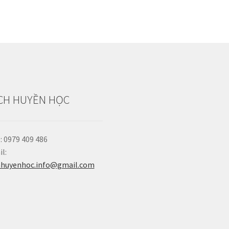
CH HUYỀN HỌC
: 0979 409 486
l:
hhuyenhoc.info@gmail.com