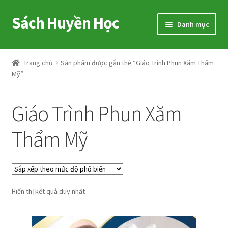
Sách Huyền Học
Đi
Chuyển
Danh mục
đến
đến
Điều
nội
Home
hướng
dung
Trang chủ
Sản phẩm được gắn thẻ “Giáo Trình Phun Xăm Thẩm
Mỹ”
Sitemap
Shop
Giáo Trình Phun Xăm
Voucher
Thẩm Mỹ
Hướng Dẫn
Cart
Hiển thị kết quả duy nhất
My account