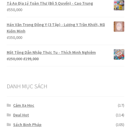
Tả Ao Địa Lý Toàn Thư (Bộ 5 Quyển) - Cao Trung
₫
550,000
Hán Văn Trong Đông Y (3 Tập) - Lương Y Trần Khiết, Mã
Kiếm Minh
₫
350,000
Mật Tông Dẫn Nhập Thực Tu - Thích Minh Nghiêm
Giá
Giá
₫
250,000
₫
199,000
gốc
hiện
là:
tại
₫250,000.
là:
₫199,000.
DANH MỤC SÁCH
Cảm Xạ Học
(17)
Deal Hot
(114)
Sách Binh Pháp
(105)