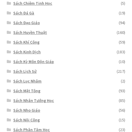
Sách Chiêm Tinh Học
(5)
Sách Đá Gà
(19)
Sách Đạo Giáo
(94)
Sách Huyền Thuật
(160)
Sách Khí Công
(59)
Sách Kinh Dịch
(183)
Sách Kỳ Môn Độn Giáp
(10)
Sách Lịch Sử
(217)
Sách Lục Nhâm
(2)
Sách Mật Tông
(93)
Sách Nhân Tướng Học
(85)
Sách Nho Giáo
(56)
Sách Nội Công
(15)
Sách Phân Tâm Học
(23)