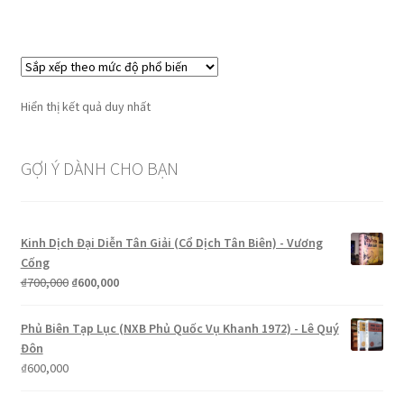
Hiển thị kết quả duy nhất
GỢI Ý DÀNH CHO BẠN
Kinh Dịch Đại Diễn Tân Giải (Cổ Dịch Tân Biên) - Vương
Cống
Giá
Giá
₫
700,000
₫
600,000
gốc
hiện
là:
tại
Phủ Biên Tạp Lục (NXB Phủ Quốc Vụ Khanh 1972) - Lê Quý
₫700,000.
là:
Đôn
₫600,000.
₫
600,000