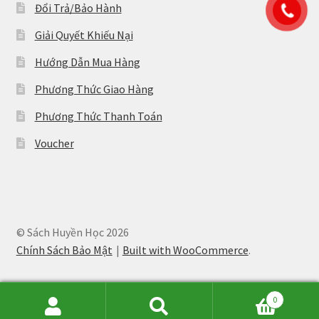
Đổi Trả/Bảo Hành
Giải Quyết Khiếu Nại
Hướng Dẫn Mua Hàng
Phương Thức Giao Hàng
Phương Thức Thanh Toán
Voucher
© Sách Huyền Học 2026
Chính Sách Bảo Mật
Built with WooCommerce
.
0
Tìm
Tìm