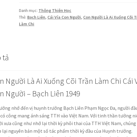
Ai
Xuống
Danh mục:
Thông Thiên Học
Cõi
Thẻ:
Bạch Liên
,
Cái Vía Con Người
,
Con Người Là Ai Xuống Cõi T
Trần
Làm Chi
Làm
Chi
Cái
Vía
 tả
Con
Người
-
n Người Là Ai Xuống Cõi Trần Làm Chi Cái 
Bạch
n Người – Bạch Liên 1949
Liên
1949
số
ưởng nhớ đến vị huynh trưởng Bạch Liên Phạm Ngọc Đa, người đầ
lượng
 có công mang ánh sáng TTH vào Việt Nam. Với tinh thần tưởng n
i xưa cũng như nhớ lại thời kỳ phôi thai của TTH Việt Nam, chúng 
 lại nguyên bản một số tác phẩm thời kỳ đầu của Huynh trưởng.