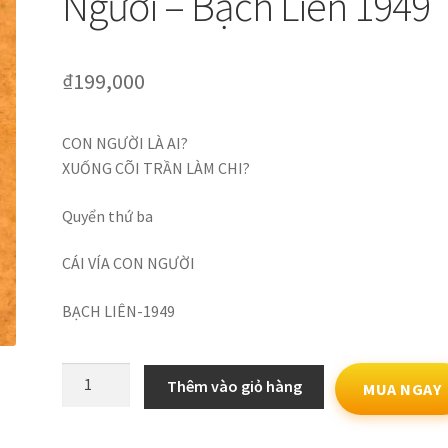
Người – Bạch Liên 1949
₫
199,000
CON NGƯỜI LÀ AI?
XUỐNG CÕI TRẦN LÀM CHI?
Quyển thứ ba
CÁI VÍA CON NGƯỜI
BẠCH LIÊN-1949
Con
Thêm vào giỏ hàng
MUA NGAY
Người
Là