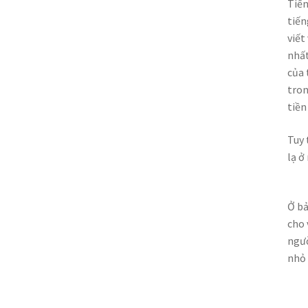
Tiến
tiến
viết
nhất
của 
tron
tiền
Tuy 
lạ ở
Ở bả
cho 
ngườ
nhỏ 