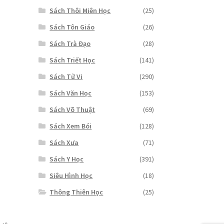
Sách Thôi Miên Học
(25)
Sách Tôn Giáo
(26)
Sách Trà Đạo
(28)
Sách Triết Học
(141)
Sách Tử Vi
(290)
Sách Văn Học
(153)
Sách Võ Thuật
(69)
Sách Xem Bói
(128)
Sách Xưa
(71)
Sách Y Học
(391)
Siêu Hình Học
(18)
Thông Thiên Học
(25)