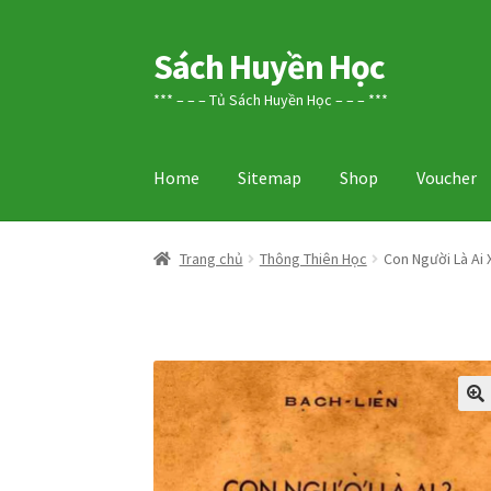
Sách Huyền Học
Đi
Chuyển
đến
đến
*** – – – Tủ Sách Huyền Học – – – ***
Điều
nội
hướng
dung
Home
Sitemap
Shop
Voucher
Trang chủ
Thông Thiên Học
Con Người Là Ai 