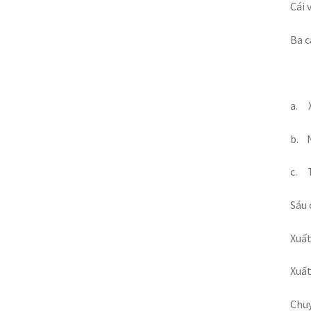
Cái 
Ba c
a.
b.
c.
Sáu 
Xuất
Xuất
Chuy