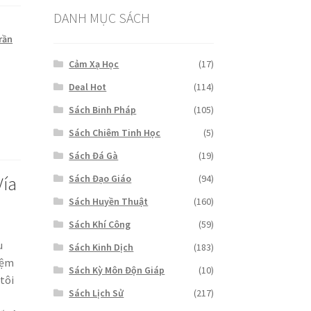
₫250,000.
DANH MỤC SÁCH
rần
Cảm Xạ Học
(17)
Deal Hot
(114)
Sách Binh Pháp
(105)
Sách Chiêm Tinh Học
(5)
Sách Đá Gà
(19)
Sách Đạo Giáo
(94)
Vía
Sách Huyền Thuật
(160)
Sách Khí Công
(59)
u
Sách Kinh Dịch
(183)
iệm
Sách Kỳ Môn Độn Giáp
(10)
tôi
Sách Lịch Sử
(217)