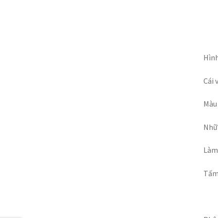
Hình
Cái 
Màu 
Nhữn
Làm
Tấm