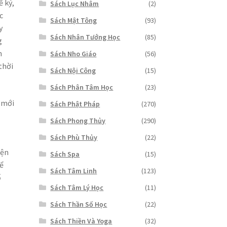
ế kỷ,
Sách Lục Nhâm
(2)
c
Sách Mật Tông
(93)
y
Sách Nhân Tướng Học
(85)
g
m
Sách Nho Giáo
(56)
thời
Sách Nội Công
(15)
Sách Phân Tâm Học
(23)
 mới
Sách Phật Pháp
(270)
Sách Phong Thủy
(290)
Sách Phù Thủy
(22)
iện
Sách Spa
(15)
ể
Sách Tâm Linh
(123)
ố
Sách Tâm Lý Học
(11)
Sách Thần Số Học
(22)
Sách Thiền Và Yoga
(32)