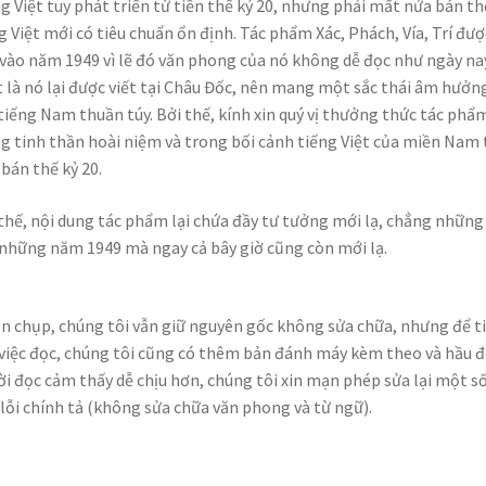
g Việt tuy phát triển từ tiền thế kỷ 20, nhưng phải mất nửa bán th
g Việt mới có tiêu chuẩn ổn định. Tác phẩm Xác, Phách, Vía, Trí đượ
 vào năm 1949 vì lẽ đó văn phong của nó không dễ đọc như ngày na
 là nó lại được viết tại Châu Đốc, nên mang một sắc thái âm hưởn
tiếng Nam thuần túy. Bởi thế, kính xin quý vị thưởng thức tác phẩ
g tinh thần hoài niệm và trong bối cảnh tiếng Việt của miền Nam 
 bán thế kỷ 20.
thế, nội dung tác phẩm lại chứa đầy tư tưởng mới lạ
, chẳng những
 những năm 1949 mà ngay cả bây giờ cũng còn mới lạ.
n chụp, chúng tôi vẫn giữ nguyên gốc không sửa chữa, nhưng để t
việc đọc, chúng tôi cũng có thêm bản đánh máy kèm theo và hầu đ
i đọc cảm thấy dễ chịu hơn, chúng tôi xin mạn phép sửa lại một s
lỗi chính tả (không sửa chữa văn phong và từ ngữ).