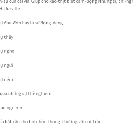
-sự của cái vía Giúp cho xác-thịt biết cảm-động Những sự thí-n
H. Durville
ự đau-đớn hay là sự động-dạng
ự thấy
Sự nghe
ự ngưĩ
Sự nếm
qua những sự thí-nghiệm
sao ngủ mơ
vía bắt cầu cho linh-hồn thông-thương với cõi Trần