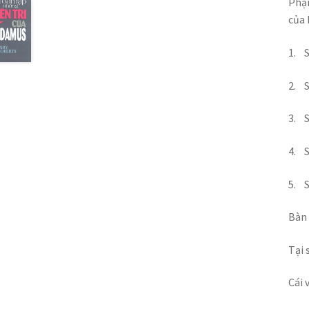
Phận
của 
1.
S
2.
S
3.
4.
S
5.
Bàn 
Tại 
Cái 