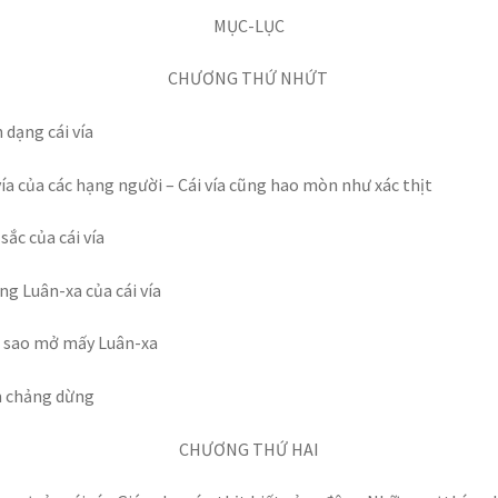
MỤC-LỤC
CHƯƠNG THỨ NHỨ
T
 dạng cái vía
vía của các hạng người – Cái vía cũng hao mòn như xác thịt
sắc của cái vía
g Luân-xa của cái vía
 sao mở mấy Luân-xa
 chảng dừng
CHƯƠNG THỨ HAI