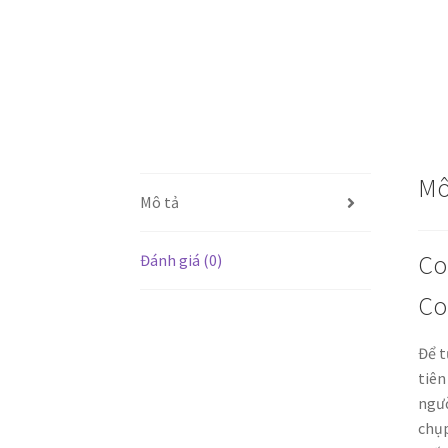
Mô
Mô tả
Co
Đánh giá (0)
Co
Để t
tiên
ngườ
chụp