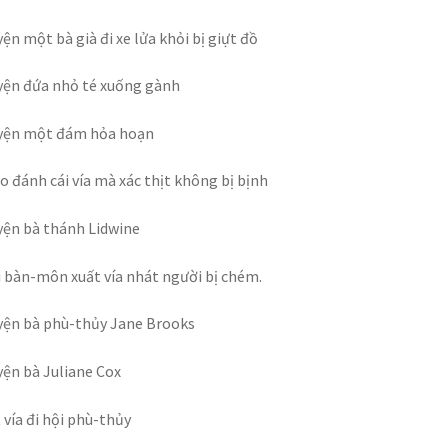
ện một bà già đi xe lửa khỏi bị giựt đồ
ện đứa nhỏ té xuống gành
yện một đám hỏa hoạn
ao đánh cái vía mà xác thịt không bị bịnh
ện bà thánh Lidwine
 bàn-môn xuất vía nhát người bị chém.
ện bà phù-thủy Jane Brooks
ện bà Juliane Cox
 vía đi hội phù-thủy