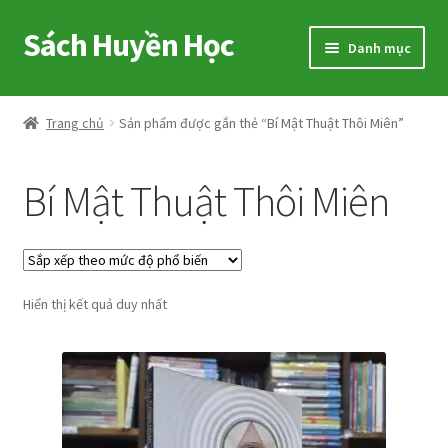
Sách Huyền Học
Đi
Chuyển
Danh mục
đến
đến
Điều
nội
Home
hướng
dung
Trang chủ
Sản phẩm được gắn thẻ “Bí Mật Thuật Thôi Miên”
Sitemap
Bí Mật Thuật Thôi Miên
Shop
Voucher
Hiển thị kết quả duy nhất
Hướng Dẫn
Cart
My account