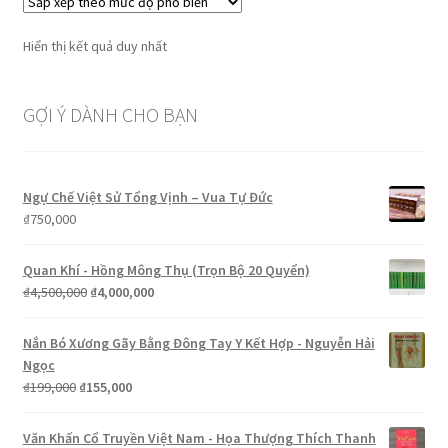
Hiển thị kết quả duy nhất
GỢI Ý DÀNH CHO BẠN
Ngự Chế Việt Sử Tổng Vịnh – Vua Tự Đức
₫
750,000
Quan Khí - Hồng Mông Thụ (Trọn Bộ 20 Quyển)
Giá
Giá
₫
4,500,000
₫
4,000,000
gốc
hiện
là:
tại
Nắn Bó Xương Gãy Bằng Đông Tay Y Kết Hợp - Nguyễn Hải
₫4,500,000.
là:
Ngọc
₫4,000,000.
Giá
Giá
₫
199,000
₫
155,000
gốc
hiện
là:
tại
Văn Khấn Cổ Truyền Việt Nam - Họa Thượng Thích Thanh