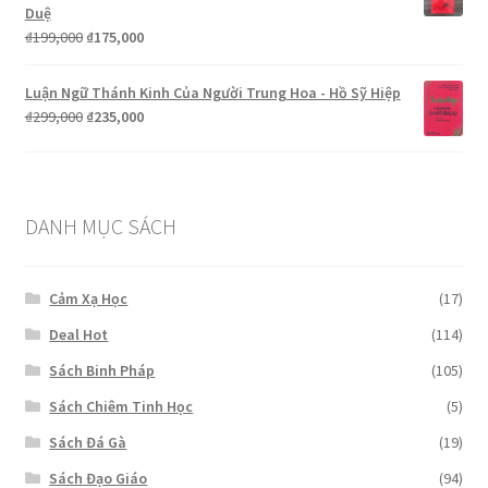
₫199,000.
là:
Duệ
₫155,000.
Giá
Giá
₫
199,000
₫
175,000
gốc
hiện
là:
tại
Luận Ngữ Thánh Kinh Của Người Trung Hoa - Hồ Sỹ Hiệp
₫199,000.
là:
Giá
Giá
₫
299,000
₫
235,000
₫175,000.
gốc
hiện
là:
tại
₫299,000.
là:
₫235,000.
DANH MỤC SÁCH
Cảm Xạ Học
(17)
Deal Hot
(114)
Sách Binh Pháp
(105)
Sách Chiêm Tinh Học
(5)
Sách Đá Gà
(19)
Sách Đạo Giáo
(94)