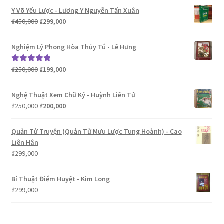
phổ
Y Võ Yếu Lược - Lương Y Nguyễn Tấn Xuân
biến
Giá
Giá
₫
450,000
₫
299,000
gốc
hiện
là:
tại
Nghiệm Lý Phong Hòa Thủy Tú - Lê Hưng
₫450,000.
là:
₫299,000.
Giá
Giá
₫
250,000
₫
199,000
Được xếp
gốc
hiện
hạng
5.00
5
là:
tại
sao
Nghệ Thuật Xem Chữ Ký - Huỳnh Liên Tử
₫250,000.
là:
Giá
Giá
₫
250,000
₫
200,000
₫199,000.
gốc
hiện
là:
tại
Quản Tử Truyện (Quản Tử Mưu Lược Tung Hoành) - Cao
₫250,000.
là:
Liên Hân
₫200,000.
₫
299,000
Bí Thuật Điểm Huyệt - Kim Long
₫
299,000