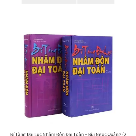
₫700,000.
là:
₫650,000.
Bí Tàng Đại Lục Nhâm Độn Đại Toàn – Bùi Ngọc Quảng (2