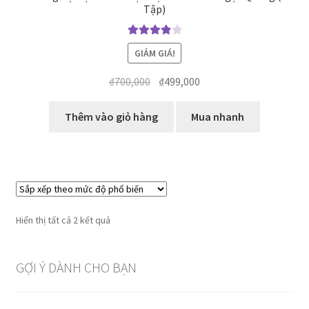
Tập)
Được xếp
GIẢM GIÁ!
hạng
4.00
5 sao
Giá
Giá
₫
700,000
₫
499,000
gốc
hiện
là:
tại
Thêm vào giỏ hàng
Mua nhanh
₫700,000.
là:
₫499,000.
Đã
Hiển thị tất cả 2 kết quả
sắp
xếp
GỢI Ý DÀNH CHO BẠN
theo
mức
độ