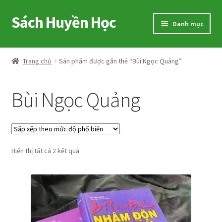
Sách Huyền Học
Đi
Chuyển
Danh mục
đến
đến
Điều
nội
Home
hướng
dung
Trang chủ
Sản phẩm được gắn thẻ “Bùi Ngọc Quảng”
Sitemap
Bùi Ngọc Quảng
Shop
Voucher
Đã
Hiển thị tất cả 2 kết quả
Hướng Dẫn
sắp
xếp
Cart
theo
mức
My account
độ
phổ