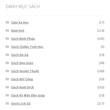
DANH MỤC SÁCH
Cảm Xạ Học
(17)
Deal Hot
(114)
Sách Binh Pháp
(105)
Sách Chiêm Tinh Học
(5)
Sách Đá Gà
(19)
Sách Đạo Giáo
(94)
Sách Huyền Thuật
(160)
Sách Khí Công
(59)
Sách Kinh Dịch
(183)
Sách Kỳ Môn Độn Giáp
(10)
Sách Lịch Sử
(217)