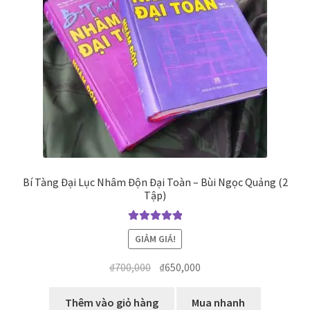
biến
Bí Tàng Đại Lục Nhâm Độn Đại Toàn – Bùi Ngọc Quảng (2
Tập)
Được xếp
GIẢM GIÁ!
hạng
5.00
5
sao
Giá
Giá
₫
700,000
₫
650,000
gốc
hiện
là:
tại
Thêm vào giỏ hàng
Mua nhanh