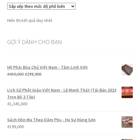
Hiển thị kết quả duy nhất
GỢI Ý DÀNH CHO BẠN
Hệ Phái Bùa Chú Việt Nam - Tâm Linh Việt
Giá
Giá
₫
450,000
₫
299,000
gốc
hiện
là:
tại
Lịch Sử Phật Giáo Việt Nam - Lê Mạnh Thát (Tái Bản 2023
₫450,000.
là:
Trọn Bộ 3 Tập)
₫299,000.
₫
1,345,000
Sách Hồn Ma Theo Dâm Phụ - Hạ Sư Hùng Sơn
₫
199,000