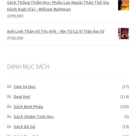
Sách Thông Thiên Học: Phiêu Lưu Ngoài Thân Thể (Du
Hành Xuất Vía) - William Buhlman
₫
299,000
Anh Linh Thần Võ Tộc Việt - Yên Tử Cư Sĩ Trần Đại Sỹ
₫
700,000
DANH MỤC SÁCH
Cảm Xạ Học
(17)
Deal Hot
(114)
Sách Binh Pháp
(105)
Sách Chiêm Tinh Học
(5)
Sách Đá Gà
(19)