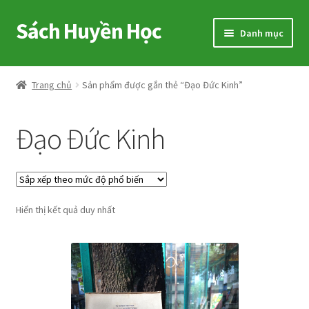
Sách Huyền Học
Đi
Chuyển
Danh mục
đến
đến
Điều
nội
Home
hướng
dung
Trang chủ
Sản phẩm được gắn thẻ “Đạo Đức Kinh”
Sitemap
Đạo Đức Kinh
Shop
Voucher
Hiển thị kết quả duy nhất
Hướng Dẫn
Cart
My account