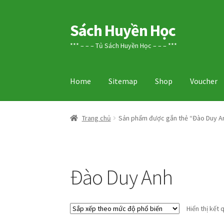
Sách Huyền Học
Đi
Chuyển
đến
đến
*** – – – Tủ Sách Huyền Học – – – ***
Điều
nội
hướng
dung
Home
Sitemap
Shop
Voucher
Trang chủ
Sản phẩm được gắn thẻ “Đào Duy A
Đào Duy Anh
Hiển thị kết 