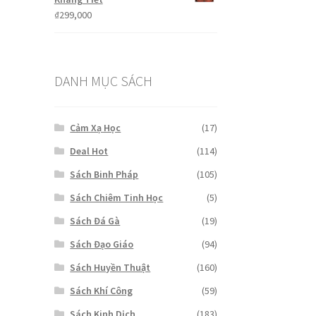
₫299,000.
₫
299,000
DANH MỤC SÁCH
Cảm Xạ Học
(17)
Deal Hot
(114)
Sách Binh Pháp
(105)
Sách Chiêm Tinh Học
(5)
Sách Đá Gà
(19)
Sách Đạo Giáo
(94)
Sách Huyền Thuật
(160)
Sách Khí Công
(59)
Sách Kinh Dịch
(183)