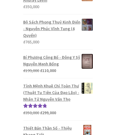
Anđrây Lêvin
₫
350,000
Bộ Sách Phong Thuỷ Kinh Điển
- Nguyễn Phúc Vĩnh Tung (4
Quyển)
₫
765,000
Bí Phương Công Bố - Đông Y Sỹ
Nguyễn Mạnh Bổng
Giá
Giá
₫
199,000
₫
110,000
gốc
hiện
là:
tại
Tính Mệnh Khuê Chỉ Toàn Thư
₫199,000.
là:
(Thuật Tu Tiên Của Đạo Lão) -
₫110,000.
Nhân Tử Nguyễn Văn Thọ
Giá
Giá
₫
350,000
₫
299,000
Được xếp
gốc
hiện
hạng
5.00
5
là:
tại
sao
Thiết Bản Thần Số - Thiệu
₫350,000.
là:
Khang Tiết