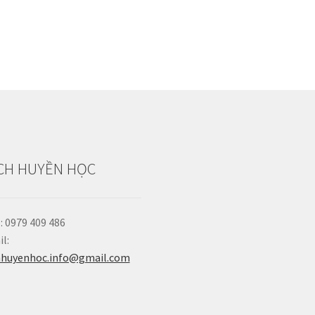
CH HUYỀN HỌC
: 0979 409 486
l:
hhuyenhoc.info@gmail.com