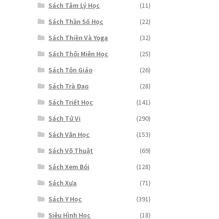
Sách Tâm Lý Học
(11)
Sách Thần Số Học
(22)
Sách Thiền Và Yoga
(32)
Sách Thôi Miên Học
(25)
Sách Tôn Giáo
(26)
Sách Trà Đạo
(28)
Sách Triết Học
(141)
Sách Tử Vi
(290)
Sách Văn Học
(153)
Sách Võ Thuật
(69)
Sách Xem Bói
(128)
Sách Xưa
(71)
Sách Y Học
(391)
Siêu Hình Học
(18)