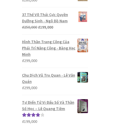
₫
180,000
37 Thế Võ Thái Cực Quyền
Dưỡng Sinh - Ngô Đồ Nam
Giá
Giá
₫
250,000
₫
199,000
gốc
hiện
là:
tại
Hình Thần Trang Công Của
₫250,000.
là:
Phái Trí Năng Công - Bàng Hạc
₫199,000.
Minh
₫
299,000
Chu Dịch Vũ Trụ Quan - Lê Văn
Quán
₫
299,000
Tự Điển Tử Vi Đẩu Số Và Thần
Số Học – Lê Quang Tiềm
₫
199,000
Được xếp
hạng
4.00