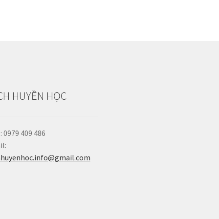
CH HUYỀN HỌC
: 0979 409 486
l:
hhuyenhoc.info@gmail.com