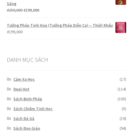
₫250,000.
là:
Sáng
₫199,000.
Giá
Giá
₫
250,000
₫
199,000
gốc
hiện
là:
tại
Tướng Pháp Tinh Hoa (Tướng Pháp Diễn Ca) – Thiết Khẩu
₫250,000.
là:
₫
199,000
₫199,000.
DANH MỤC SÁCH
Cảm Xạ Học
(17)
Deal Hot
(114)
Sách Binh Pháp
(105)
Sách Chiêm Tinh Học
(5)
Sách Đá Gà
(19)
Sách Đạo Giáo
(94)