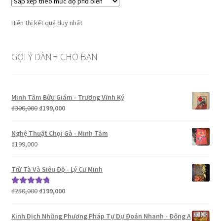
Hiển thị kết quả duy nhất
GỢI Ý DÀNH CHO BẠN
Minh Tâm Bửu Giám - Trương Vĩnh Ký
Giá
Giá
₫
300,000
₫
199,000
gốc
hiện
là:
tại
Nghệ Thuật Chọi Gà - Minh Tâm
₫300,000.
là:
₫
199,000
₫199,000.
Trừ Tà Và Siêu Độ - Lý Cư Minh
Giá
Giá
₫
250,000
₫
199,000
Được xếp
gốc
hiện
hạng
5.00
5
là:
tại
sao
Kinh Dịch Những Phương Pháp Tự Dự Đoán Nhanh - Đông A