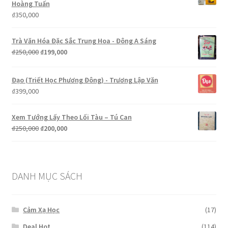
Hoàng Tuấn
₫199,000.
₫
350,000
Trà Văn Hóa Đặc Sắc Trung Hoa - Đông A Sáng
Giá
Giá
₫
250,000
₫
199,000
gốc
hiện
là:
tại
Đạo (Triết Học Phương Đông) - Trương Lập Văn
₫250,000.
là:
₫
399,000
₫199,000.
Xem Tướng Lấy Theo Lối Tàu – Tú Can
Giá
Giá
₫
250,000
₫
200,000
gốc
hiện
là:
tại
₫250,000.
là:
₫200,000.
DANH MỤC SÁCH
Cảm Xạ Học
(17)
Deal Hot
(114)