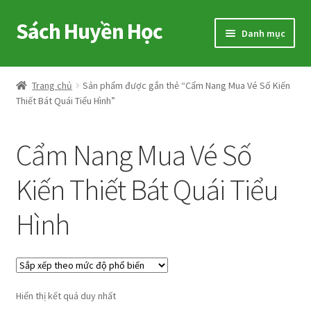
Sách Huyền Học
Đi
Chuyển
Danh mục
đến
đến
Điều
nội
Home
hướng
dung
Trang chủ
Sản phẩm được gắn thẻ “Cẩm Nang Mua Vé Số Kiến
Thiết Bát Quái Tiểu Hình”
Sitemap
Shop
Cẩm Nang Mua Vé Số
Voucher
Kiến Thiết Bát Quái Tiểu
Hình
Hướng Dẫn
Cart
My account
Hiển thị kết quả duy nhất