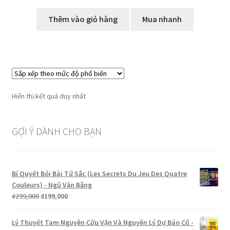
Thêm vào giỏ hàng
Mua nhanh
Hiển thị kết quả duy nhất
GỢI Ý DÀNH CHO BẠN
Bí Quyết Bói Bài Tứ Sắc (Les Secrets Du Jeu Des Quatre
Couleurs) - Ngũ Văn Bằng
Giá
Giá
₫
299,000
₫
199,000
gốc
hiện
là:
tại
Lý Thuyết Tam Nguyên Cửu Vận Và Nguyên Lý Dự Báo Cổ -
₫299,000.
là: